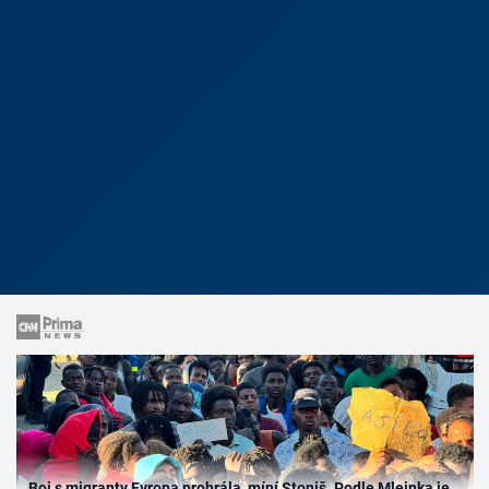
Boj s migranty Evropa prohrála, míní Stoniš. Podle Mlejnka je