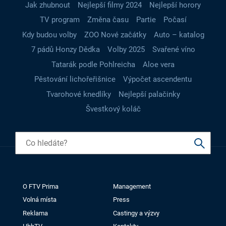
Jak zhubnout
Nejlepší filmy 2024
Nejlepší horory
TV program
Změna času
Partie
Počasí
Kdy budou volby
ZOO Nové začátky
Auto – katalog
7 pádů Honzy Dědka
Volby 2025
Svařené víno
Tatarák podle Pohlreicha
Aloe vera
Pěstování lichořeřišnice
Výpočet ascendentu
Tvarohové knedlíky
Nejlepší palačinky
Švestkový koláč
O FTV Prima
Management
Volná místa
Press
Reklama
Castingy a výzvy