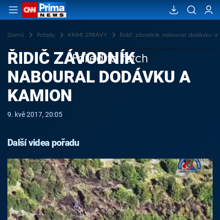
Domů
Pořady
KRIMI ZPRÁVY
Řidič závodník naboural dodávku a
ŘIDIČ ZÁVODNÍK
Failed to fetch
NABOURAL DODÁVKU A
KAMION
9. kvě 2017, 20:05
Další videa pořadu