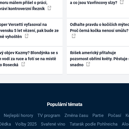
oru málem přišel o práci,
a co jsou Vavřincovy slzy?
práví kontroverzní Řezník
per Vercetti vyfasoval na
Odhalte pravdu o kočičích mýtec
vensku 5 let vězení, pak bude ze
Proč černá kočka nenosí smůlu?
mě vyhoštěn
vý objev Kazmy? Blondýnka se s
Ibišek americký přitahuje
 vodí za ruce a fotí se na místě
pozornost obřími květy. Pěstuje 
ko Rosecká
snadno
Populární témata
Nejlepší horory
TV program
Změna času
Partie
Počasí
K
Dědka
Volby 2025
Svařené víno
Tatarák podle Pohlreicha
Alo