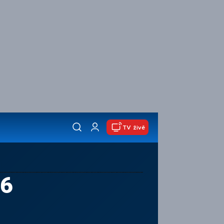
TV živě
26