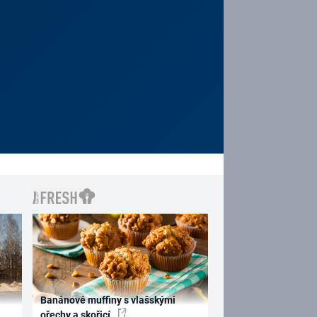
Banánové muffiny s vlašskými
ořechy a skořicí