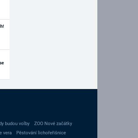
h!
se
dy budou volby
ZOO Nové začátky
e vera
Pěstování lichořeřišnice