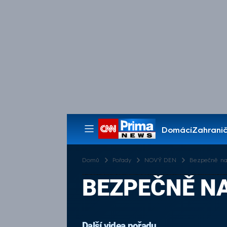
Domácí
Zahranič
Pořady
Domů
Pořady
NOVÝ DEN
Bezpečně na 
BEZPEČNĚ NA
Další videa pořadu