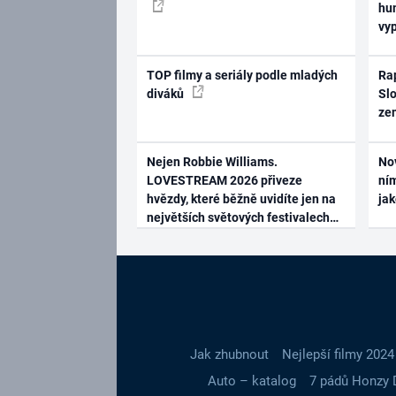
hum
vy
TOP filmy a seriály podle mladých
Rap
diváků
Slo
ze
Nejen Robbie Williams.
No
LOVESTREAM 2026 přiveze
ním
hvězdy, které běžně uvidíte jen na
ja
největších světových festivalech
Jak zhubnout
Nejlepší filmy 2024
Auto – katalog
7 pádů Honzy 