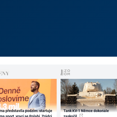
ma představila podzim: startuje
Tank KV-1 Němce dokonale
ma sport, vrací se Polabí, Zrádci
zaskočil