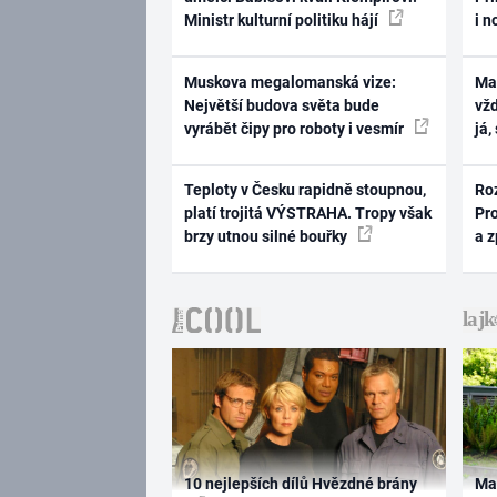
Ministr kulturní politiku hájí
i n
Muskova megalomanská vize:
Ma
Největší budova světa bude
vž
vyrábět čipy pro roboty i vesmír
já,
Teploty v Česku rapidně stoupnou,
Ro
platí trojitá VÝSTRAHA. Tropy však
Pr
brzy utnou silné bouřky
a 
10 nejlepších dílů Hvězdné brány
Ma