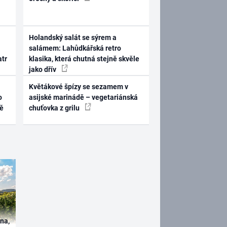
Holandský salát se sýrem a
salámem: Lahůdkářská retro
atr
klasika, která chutná stejně skvěle
jako dřív
Květákové špízy se sezamem v
o
asijské marinádě – vegetariánská
ně
chuťovka z grilu
ína,