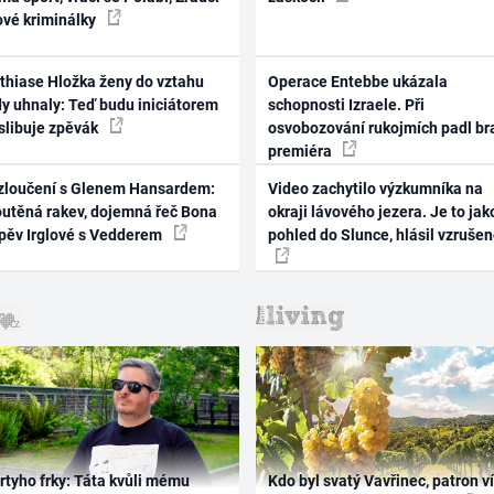
ové kriminálky
thiase Hložka ženy do vztahu
Operace Entebbe ukázala
dy uhnaly: Teď budu iniciátorem
schopnosti Izraele. Při
 slibuje zpěvák
osvobozování rukojmích padl br
premiéra
zloučení s Glenem Hansardem:
Video zachytilo výzkumníka na
outěná rakev, dojemná řeč Bona
okraji lávového jezera. Je to jak
zpěv Irglové s Vedderem
pohled do Slunce, hlásil vzruše
rtyho frky: Táta kvůli mému
Kdo byl svatý Vavřinec, patron v