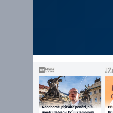
Neodborné, plýtváte penězi, píší
Pri
umělci Babišovi kvůli Klempířovi.
Pri