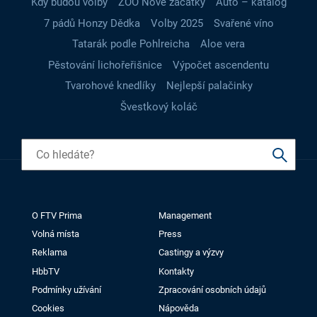
Kdy budou volby
ZOO Nové začátky
Auto – katalog
7 pádů Honzy Dědka
Volby 2025
Svařené víno
Tatarák podle Pohlreicha
Aloe vera
Pěstování lichořeřišnice
Výpočet ascendentu
Tvarohové knedlíky
Nejlepší palačinky
Švestkový koláč
O FTV Prima
Management
Volná místa
Press
Reklama
Castingy a výzvy
HbbTV
Kontakty
Podmínky užívání
Zpracování osobních údajů
Cookies
Nápověda