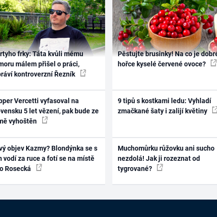
rtyho frky: Táta kvůli mému
Pěstujte brusinky! Na co je dobr
oru málem přišel o práci,
hořce kyselé červené ovoce?
práví kontroverzní Řezník
per Vercetti vyfasoval na
9 tipů s kostkami ledu: Vyhladí
vensku 5 let vězení, pak bude ze
zmačkané šaty i zalijí květiny
mě vyhoštěn
vý objev Kazmy? Blondýnka se s
Muchomůrku růžovku ani sucho
 vodí za ruce a fotí se na místě
nezdolá! Jak ji rozeznat od
ko Rosecká
tygrované?