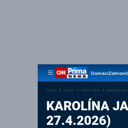
Domácí
Zahranič
Pořady
Domů
Pořady
NOVÝ DEN
Karolína Jas
KAROLÍNA JA
27.4.2026)