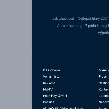
Jak zhubnout
Nejlepší filmy 2024
Auto – katalog
7 pádů Honzy 
Výpoče
O FTV Prima
Manag
Volná místa
Press
Reklama
Casting
HbbTV
Kontak
Podmínky užívání
Zpraco
Cookies
Nápov
Vlastník FTV Prima spol. s r.o.
Redak