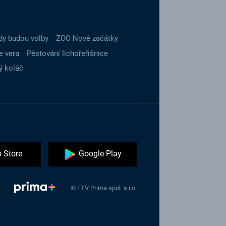
dy budou volby
ZOO Nové začátky
e vera
Pěstování lichořeřišnice
ý koláč
 Store
Google Play
© FTV Prima spol. s r.o.