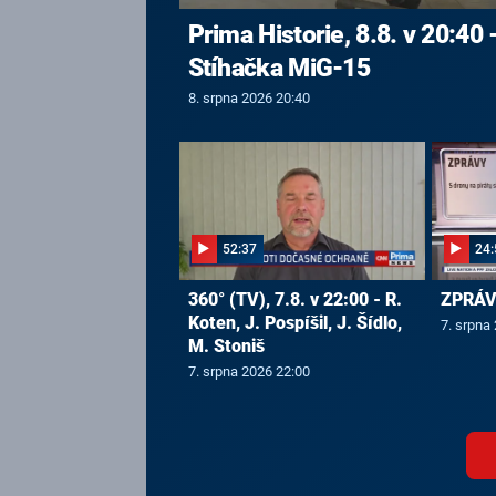
Prima Historie, 8.8. v 20:40 
Stíhačka MiG-15
8. srpna 2026 20:40
52:37
24:
360° (TV), 7.8. v 22:00 - R.
ZPRÁVY
Koten, J. Pospíšil, J. Šídlo,
7. srpna
M. Stoniš
7. srpna 2026 22:00