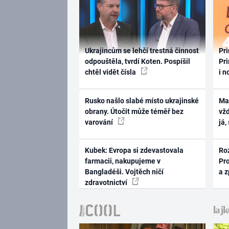
Ukrajincům se lehčí trestná činnost
Pri
odpouštěla, tvrdí Koten. Pospíšil
Pri
chtěl vidět čísla
i n
Rusko našlo slabé místo ukrajinské
Ma
obrany. Útočit může téměř bez
vž
varování
já,
Kubek: Evropa si zdevastovala
Ro
farmacii, nakupujeme v
Pr
Bangladéši. Vojtěch ničí
a 
zdravotnictví