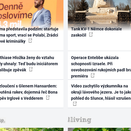
ma představila podzim: startuje
Tank KV-1 Němce dokonale
ma sport, vrací se Polabí, Zrádci
zaskočil
ové kriminálky
thiase Hložka ženy do vztahu
Operace Entebbe ukázala
dy uhnaly: Teď budu iniciátorem
schopnosti Izraele. Při
 slibuje zpěvák
osvobozování rukojmích padl br
premiéra
zloučení s Glenem Hansardem:
Video zachytilo výzkumníka na
outěná rakev, dojemná řeč Bona
okraji lávového jezera. Je to jak
zpěv Irglové s Vedderem
pohled do Slunce, hlásil vzruše