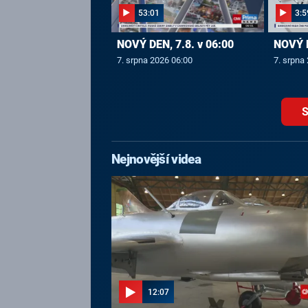
53:01
3:5
NOVÝ DEN, 7.8. v 06:00
NOVÝ D
7. srpna 2026 06:00
7. srpna
S
Nejnovější videa
12:07