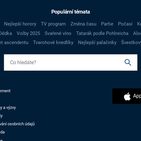
Populární témata
Nejlepší horory
TV program
Změna času
Partie
Počasí
K
Dědka
Volby 2025
Svařené víno
Tatarák podle Pohlreicha
Alo
t ascendentu
Tvarohové knedlíky
Nejlepší palačinky
Švestkov
ement
App
y a výzvy
ty
vání osobních údajů
ěda
ce