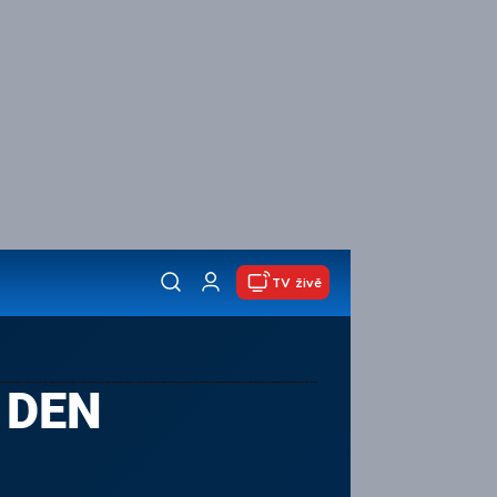
TV živě
 DEN