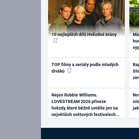
10 nejlepších dílů Hvězdné brány
Ma
hum
vy
TOP filmy a seriály podle mladých
Rap
diváků
Slo
ze
Nejen Robbie Williams.
No
LOVESTREAM 2026 přiveze
ním
hvězdy, které běžně uvidíte jen na
ja
největších světových festivalech