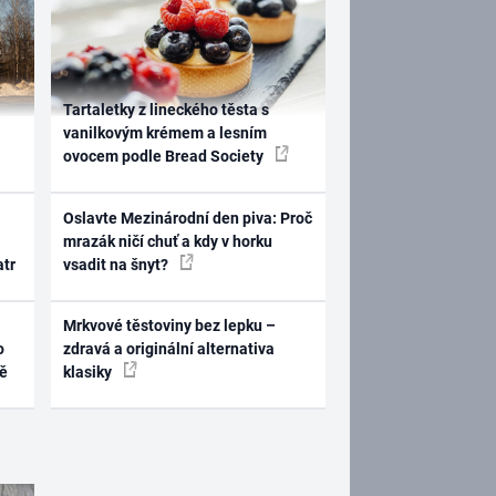
Tartaletky z lineckého těsta s
vanilkovým krémem a lesním
ovocem podle Bread Society
Oslavte Mezinárodní den piva: Proč
mrazák ničí chuť a kdy v horku
atr
vsadit na šnyt?
Mrkvové těstoviny bez lepku –
o
zdravá a originální alternativa
ně
klasiky