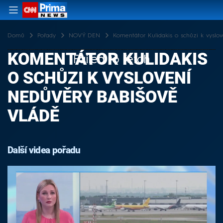
Domů
Pořady
NOVÝ DEN
Komentátor Kulidakis o schůzi k vyslo
KOMENTÁTOR KULIDAKIS
Failed to fetch
O SCHŮZI K VYSLOVENÍ
NEDŮVĚRY BABIŠOVĚ
VLÁDĚ
Další videa pořadu