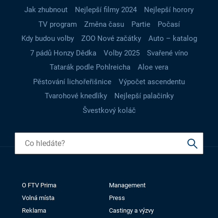
Jak zhubnout
Nejlepší filmy 2024
Nejlepší horory
TV program
Změna času
Partie
Počasí
Kdy budou volby
ZOO Nové začátky
Auto – katalog
7 pádů Honzy Dědka
Volby 2025
Svařené víno
Tatarák podle Pohlreicha
Aloe vera
Pěstování lichořeřišnice
Výpočet ascendentu
Tvarohové knedlíky
Nejlepší palačinky
Švestkový koláč
O FTV Prima
Management
Volná místa
Press
Reklama
Castingy a výzvy