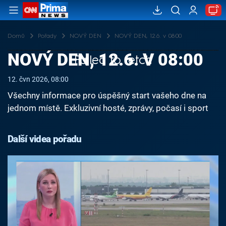
Domů
Pořady
NOVÝ DEN
NOVÝ DEN, 12.6. v 08:00
NOVÝ DEN, 12.6. V 08:00
Failed to fetch
12. čvn 2026, 08:00
Všechny informace pro úspěšný start vašeho dne na
jednom místě. Exkluzivní hosté, zprávy, počasí i sport
Další videa pořadu