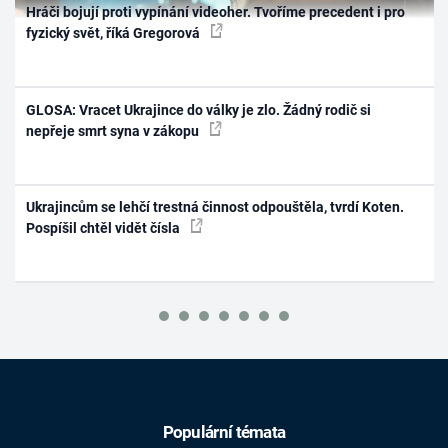
Hráči bojují proti vypínání videoher. Tvoříme precedent i pro
fyzický svět, říká Gregorová
GLOSA: Vracet Ukrajince do války je zlo. Žádný rodič si
nepřeje smrt syna v zákopu
Ukrajincům se lehčí trestná činnost odpouštěla, tvrdí Koten.
Pospíšil chtěl vidět čísla
Populární témata