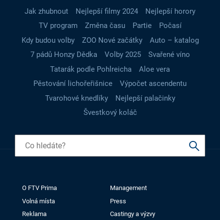
Jak zhubnout
Nejlepší filmy 2024
Nejlepší horory
TV program
Změna času
Partie
Počasí
Kdy budou volby
ZOO Nové začátky
Auto – katalog
7 pádů Honzy Dědka
Volby 2025
Svařené víno
Tatarák podle Pohlreicha
Aloe vera
Pěstování lichořeřišnice
Výpočet ascendentu
Tvarohové knedlíky
Nejlepší palačinky
Švestkový koláč
O FTV Prima
Management
Volná místa
Press
Reklama
Castingy a výzvy