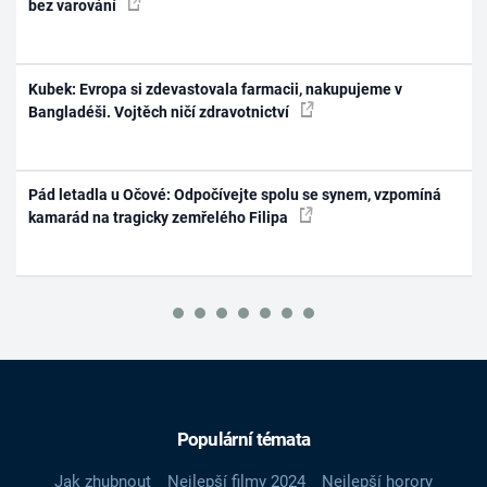
bez varování
Kubek: Evropa si zdevastovala farmacii, nakupujeme v
Bangladéši. Vojtěch ničí zdravotnictví
Pád letadla u Očové: Odpočívejte spolu se synem, vzpomíná
kamarád na tragicky zemřelého Filipa
Populární témata
Jak zhubnout
Nejlepší filmy 2024
Nejlepší horory