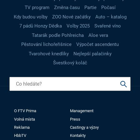
TV program
Změna času
Partie
Počasí
Kdy budou volby
ZOO Nové začátky
Auto – katalog
7 pádů Honzy Dědka
Volby 2025
Svařené víno
Tatarák podle Pohlreicha
Aloe vera
Pěstování lichořeřišnice
Výpočet ascendentu
Tvarohové knedlíky
Nejlepší palačinky
Švestkový koláč
O FTV Prima
Management
Volná místa
Press
Reklama
Castingy a výzvy
HbbTV
Kontakty