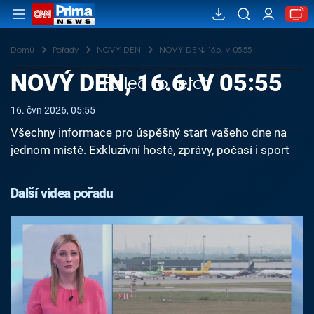
Domů
Pořady
NOVÝ DEN
NOVÝ DEN, 16.6. v 05:55
NOVÝ DEN, 16.6. V 05:55
Failed to fetch
16. čvn 2026, 05:55
Všechny informace pro úspěšný start vašeho dne na
jednom místě. Exkluzivní hosté, zprávy, počasí i sport
Další videa pořadu