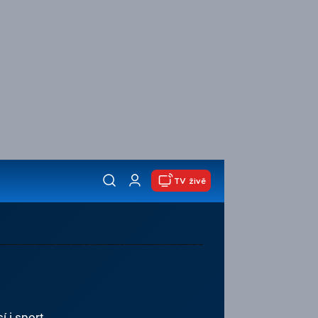
TV živě
í i sport