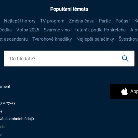
Populární témata
Nejlepší horory
TV program
Změna času
Partie
Počasí
K
Dědka
Volby 2025
Svařené víno
Tatarák podle Pohlreicha
Alo
t ascendentu
Tvarohové knedlíky
Nejlepší palačinky
Švestkov
ement
App
y a výzvy
ty
vání osobních údajů
ěda
ce