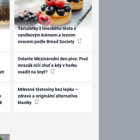
Tartaletky z lineckého těsta s
vanilkovým krémem a lesním
ovocem podle Bread Society
Oslavte Mezinárodní den piva: Proč
mrazák ničí chuť a kdy v horku
atr
vsadit na šnyt?
Mrkvové těstoviny bez lepku –
o
zdravá a originální alternativa
ně
klasiky