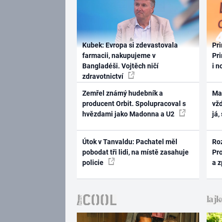
Kubek: Evropa si zdevastovala
Pri
farmacii, nakupujeme v
Pri
Bangladéši. Vojtěch ničí
i n
zdravotnictví
Zemřel známý hudebník a
Ma
producent Orbit. Spolupracoval s
vž
hvězdami jako Madonna a U2
já,
Útok v Tanvaldu: Pachatel měl
Ro
pobodat tři lidi, na místě zasahuje
Pr
policie
a 