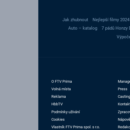
Jak zhubnout
Nejlepší filmy 2024
Auto – katalog
7 pádů Honzy 
Výpoče
O FTV Prima
Manag
Volná místa
Press
Reklama
Casting
HbbTV
Kontak
Podmínky užívání
Zpraco
Cookies
Nápov
Vlastník FTV Prima spol. s r.o.
Redak