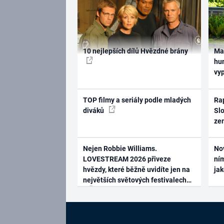
10 nejlepších dílů Hvězdné brány
Ma
hum
vy
TOP filmy a seriály podle mladých
Rap
diváků
Slo
ze
Nejen Robbie Williams.
No
LOVESTREAM 2026 přiveze
ním
hvězdy, které běžně uvidíte jen na
ja
největších světových festivalech