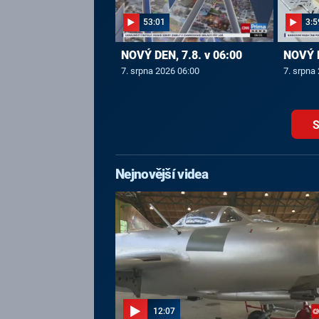
53:01
3:5
NOVÝ DEN, 7.8. v 06:00
NOVÝ D
7. srpna 2026 06:00
7. srpna
S
Nejnovější videa
12:07