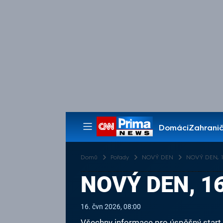
Domácí
Zahranič
Pořady
Domů
Pořady
NOVÝ DEN
NOVÝ DEN, 16
NOVÝ DEN, 16
16. čvn 2026, 08:00
Všechny informace pro úspěšný start v