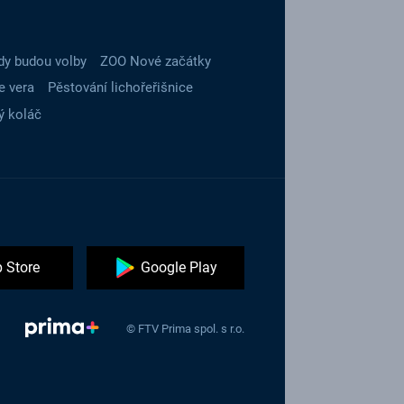
dy budou volby
ZOO Nové začátky
e vera
Pěstování lichořeřišnice
ý koláč
 Store
Google Play
© FTV Prima spol. s r.o.