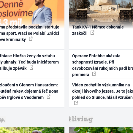
ma představila podzim: startuje
Tank KV-1 Němce dokonale
ma sport, vrací se Polabí, Zrádci
zaskočil
ové kriminálky
thiase Hložka ženy do vztahu
Operace Entebbe ukázala
dy uhnaly: Teď budu iniciátorem
schopnosti Izraele. Při
 slibuje zpěvák
osvobozování rukojmích padl br
premiéra
zloučení s Glenem Hansardem:
Video zachytilo výzkumníka na
outěná rakev, dojemná řeč Bona
okraji lávového jezera. Je to jak
zpěv Irglové s Vedderem
pohled do Slunce, hlásil vzruše