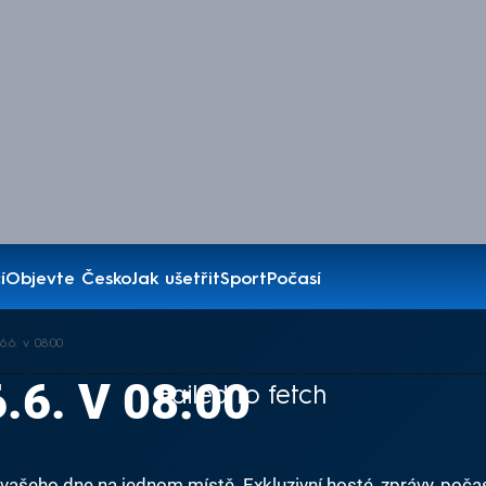
í
Objevte Česko
Jak ušetřit
Sport
Počasí
.6. v 08:00
.6. V 08:00
Failed to fetch
ašeho dne na jednom místě. Exkluzivní hosté, zprávy, počas