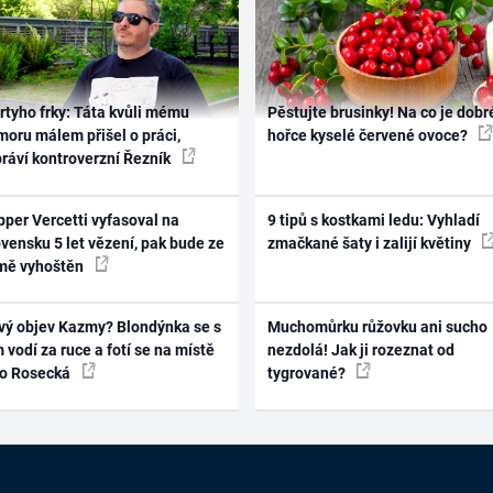
rtyho frky: Táta kvůli mému
Pěstujte brusinky! Na co je dobr
oru málem přišel o práci,
hořce kyselé červené ovoce?
práví kontroverzní Řezník
per Vercetti vyfasoval na
9 tipů s kostkami ledu: Vyhladí
vensku 5 let vězení, pak bude ze
zmačkané šaty i zalijí květiny
mě vyhoštěn
vý objev Kazmy? Blondýnka se s
Muchomůrku růžovku ani sucho
 vodí za ruce a fotí se na místě
nezdolá! Jak ji rozeznat od
ko Rosecká
tygrované?