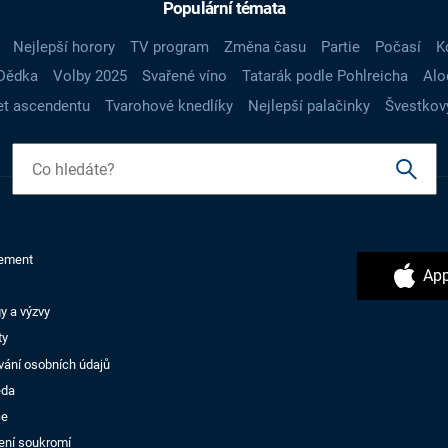
Populární témata
Nejlepší horory
TV program
Změna času
Partie
Počasí
K
Dědka
Volby 2025
Svařené víno
Tatarák podle Pohlreicha
Alo
t ascendentu
Tvarohové knedlíky
Nejlepší palačinky
Švestkov
ement
App
y a výzvy
ty
vání osobních údajů
ěda
ce
ení soukromí