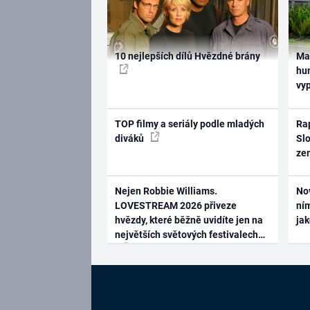
10 nejlepších dílů Hvězdné brány
Ma
hum
vy
TOP filmy a seriály podle mladých
Rap
diváků
Slo
ze
Nejen Robbie Williams.
No
LOVESTREAM 2026 přiveze
ním
hvězdy, které běžně uvidíte jen na
ja
největších světových festivalech