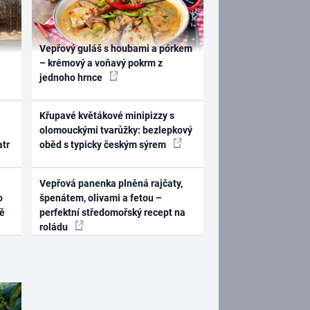
Vepřový guláš s houbami a pórkem
– krémový a voňavý pokrm z
jednoho hrnce
Křupavé květákové minipizzy s
olomouckými tvarůžky: bezlepkový
atr
oběd s typicky českým sýrem
Vepřová panenka plněná rajčaty,
o
špenátem, olivami a fetou –
ně
perfektní středomořský recept na
roládu