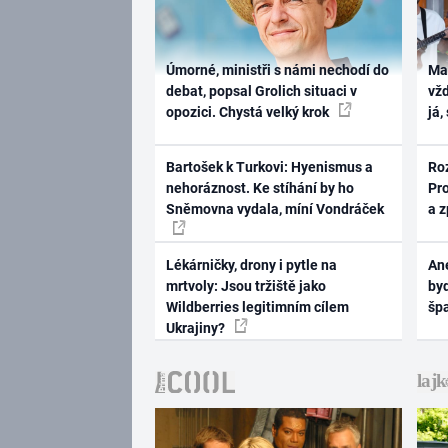
Úmorné, ministři s námi nechodí do
Ma
debat, popsal Grolich situaci v
vž
opozici. Chystá velký krok
já,
Bartošek k Turkovi: Hyenismus a
Ro
nehoráznost. Ke stíhání by ho
Pr
Sněmovna vydala, míní Vondráček
a 
Lékárničky, drony i pytle na
Ane
mrtvoly: Jsou tržiště jako
byd
Wildberries legitimním cílem
šp
Ukrajiny?