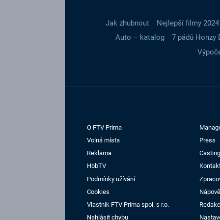
Jak zhubnout
Nejlepší filmy 2024
Auto – katalog
7 pádů Honzy 
Výpoče
O FTV Prima
Manag
Volná místa
Press
Reklama
Casting
HbbTV
Kontak
Podmínky užívání
Zpraco
Cookies
Nápov
Vlastník FTV Prima spol. s r.o.
Redak
Nahlásit chybu
Nastav