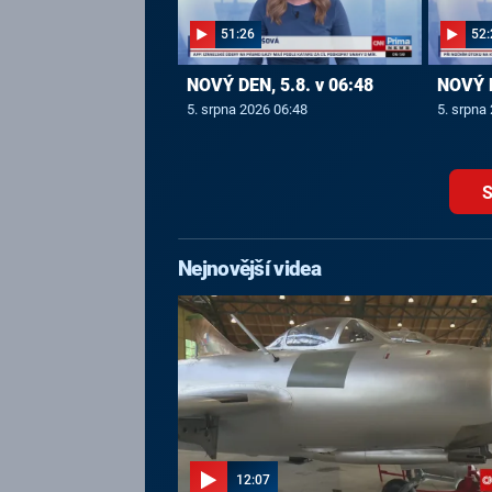
51:26
52:
NOVÝ DEN, 5.8. v 06:48
NOVÝ D
5. srpna 2026 06:48
5. srpna
S
Nejnovější videa
12:07