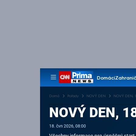
Domácí
Zahranič
Pořady
Domů
Pořady
NOVÝ DEN
NOVÝ DEN, 18
NOVÝ DEN, 18
18. čvn 2026, 08:00
Všechny informace pro úspěšný start v