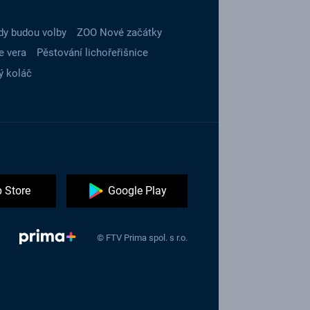
dy budou volby
ZOO Nové začátky
e vera
Pěstování lichořeřišnice
ý koláč
 Store
Google Play
© FTV Prima spol. s r.o.