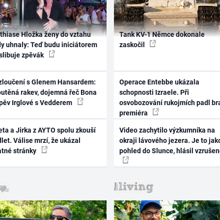
thiase Hložka ženy do vztahu
Tank KV-1 Němce dokonale
dy uhnaly: Teď budu iniciátorem
zaskočil
 slibuje zpěvák
zloučení s Glenem Hansardem:
Operace Entebbe ukázala
outěná rakev, dojemná řeč Bona
schopnosti Izraele. Při
zpěv Irglové s Vedderem
osvobozování rukojmích padl br
premiéra
ta a Jirka z AYTO spolu zkouší
Video zachytilo výzkumníka na
let. Válise mrzí, že ukázal
okraji lávového jezera. Je to jak
atné stránky
pohled do Slunce, hlásil vzruše