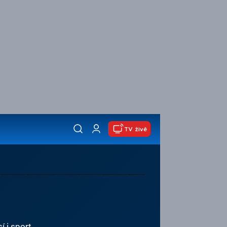
TV živě
í i sport