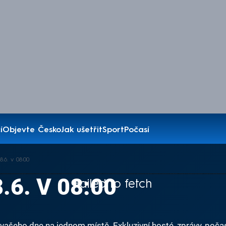
í
Objevte Česko
Jak ušetřit
Sport
Počasí
.6. v 08:00
.6. V 08:00
Failed to fetch
ašeho dne na jednom místě. Exkluzivní hosté, zprávy, počas