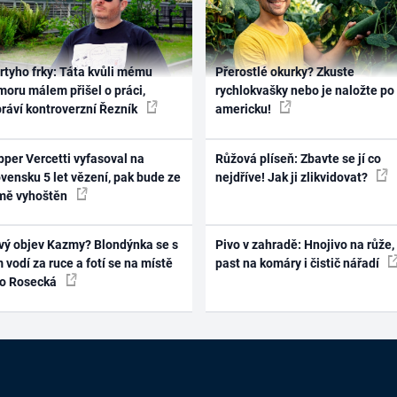
rtyho frky: Táta kvůli mému
Přerostlé okurky? Zkuste
oru málem přišel o práci,
rychlokvašky nebo je naložte po
práví kontroverzní Řezník
americku!
per Vercetti vyfasoval na
Růžová plíseň: Zbavte se jí co
vensku 5 let vězení, pak bude ze
nejdříve! Jak ji zlikvidovat?
mě vyhoštěn
vý objev Kazmy? Blondýnka se s
Pivo v zahradě: Hnojivo na růže,
 vodí za ruce a fotí se na místě
past na komáry i čistič nářadí
ko Rosecká