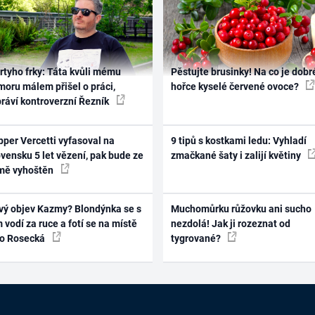
rtyho frky: Táta kvůli mému
Pěstujte brusinky! Na co je dobr
oru málem přišel o práci,
hořce kyselé červené ovoce?
práví kontroverzní Řezník
per Vercetti vyfasoval na
9 tipů s kostkami ledu: Vyhladí
vensku 5 let vězení, pak bude ze
zmačkané šaty i zalijí květiny
mě vyhoštěn
vý objev Kazmy? Blondýnka se s
Muchomůrku růžovku ani sucho
 vodí za ruce a fotí se na místě
nezdolá! Jak ji rozeznat od
ko Rosecká
tygrované?