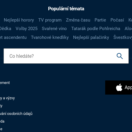
Populární témata
Nejlepší horory
TV program
Změna času
Partie
Počasí
K
Dědka
Volby 2025
Svařené víno
Tatarák podle Pohlreicha
Alo
t ascendentu
Tvarohové knedlíky
Nejlepší palačinky
Švestkov
ement
App
y a výzvy
ty
vání osobních údajů
ěda
ce