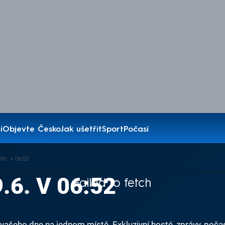
í
Objevte Česko
Jak ušetřit
Sport
Počasí
.6. v 06:52
.6. V 06:52
Failed to fetch
ašeho dne na jednom místě. Exkluzivní hosté, zprávy, počas