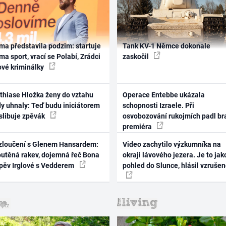
ma představila podzim: startuje
Tank KV-1 Němce dokonale
ma sport, vrací se Polabí, Zrádci
zaskočil
ové kriminálky
thiase Hložka ženy do vztahu
Operace Entebbe ukázala
dy uhnaly: Teď budu iniciátorem
schopnosti Izraele. Při
 slibuje zpěvák
osvobozování rukojmích padl br
premiéra
zloučení s Glenem Hansardem:
Video zachytilo výzkumníka na
outěná rakev, dojemná řeč Bona
okraji lávového jezera. Je to jak
zpěv Irglové s Vedderem
pohled do Slunce, hlásil vzruše