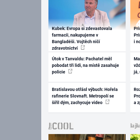
Kubek: Evropa si zdevastovala
Pri
farmacii, nakupujeme v
Pri
Bangladéši. Vojtěch ničí
i n
zdravotnictví
Útok v Tanvaldu: Pachatel měl
Ma
pobodat tři lidi, na místě zasahuje
vž
policie
já,
Bratislavou otřásl výbuch: Hořela
Ro
rafinerie Slovnaft. Metropolí se
Pr
šířil dým, zachycuje video
a 