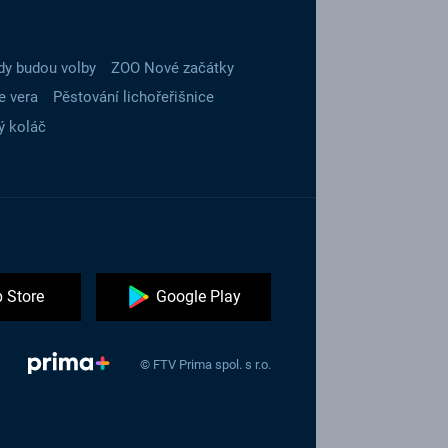
dy budou volby
ZOO Nové začátky
e vera
Pěstování lichořeřišnice
ý koláč
 Store
Google Play
© FTV Prima spol. s r.o.