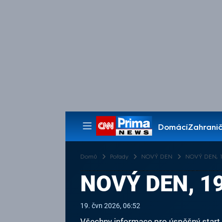
Domácí
Zahranič
Pořady
Domů
Pořady
NOVÝ DEN
NOVÝ DEN, 19
NOVÝ DEN, 19
19. čvn 2026, 06:52
Všechny informace pro úspěšný start v