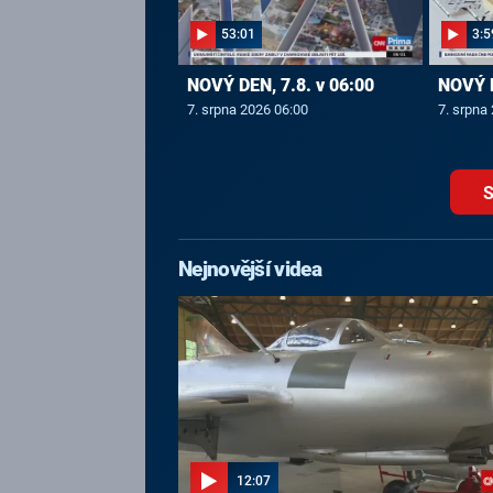
53:01
3:5
NOVÝ DEN, 7.8. v 06:00
NOVÝ D
7. srpna 2026 06:00
7. srpna
S
Nejnovější videa
12:07