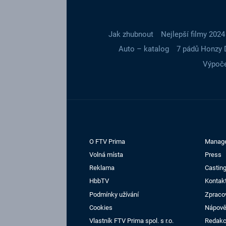
Jak zhubnout
Nejlepší filmy 2024
Auto – katalog
7 pádů Honzy 
Výpoče
O FTV Prima
Manag
Volná místa
Press
Reklama
Casting
HbbTV
Kontak
Podmínky užívání
Zpraco
Cookies
Nápov
Vlastník FTV Prima spol. s r.o.
Redak