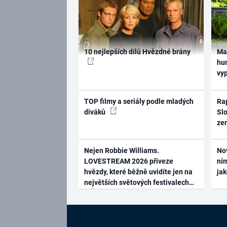
10 nejlepších dílů Hvězdné brány
Ma
hum
vy
TOP filmy a seriály podle mladých
Rap
diváků
Slo
ze
Nejen Robbie Williams.
No
LOVESTREAM 2026 přiveze
ním
hvězdy, které běžně uvidíte jen na
ja
největších světových festivalech