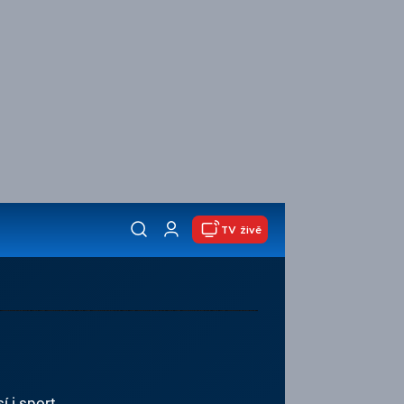
TV živě
í i sport