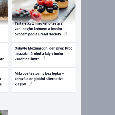
Tartaletky z lineckého těsta s
vanilkovým krémem a lesním
ovocem podle Bread Society
Oslavte Mezinárodní den piva: Proč
mrazák ničí chuť a kdy v horku
atr
vsadit na šnyt?
Mrkvové těstoviny bez lepku –
o
zdravá a originální alternativa
ně
klasiky