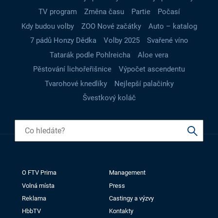
TV program
Změna času
Partie
Počasí
Kdy budou volby
ZOO Nové začátky
Auto – katalog
7 pádů Honzy Dědka
Volby 2025
Svařené víno
Tatarák podle Pohlreicha
Aloe vera
Pěstování lichořeřišnice
Výpočet ascendentu
Tvarohové knedlíky
Nejlepší palačinky
Švestkový koláč
O FTV Prima
Management
Volná místa
Press
Reklama
Castingy a výzvy
HbbTV
Kontakty