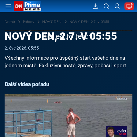
Domů
Pořady
NOVÝ DEN
NOVÝ DEN, 2.7. v 05:55
NOVÝ DEN, 2.7. V 05:55
Failed to fetch
2. čvc 2026, 05:55
Všechny informace pro úspěšný start vašeho dne na
jednom místě. Exkluzivní hosté, zprávy, počasí i sport
Další videa pořadu