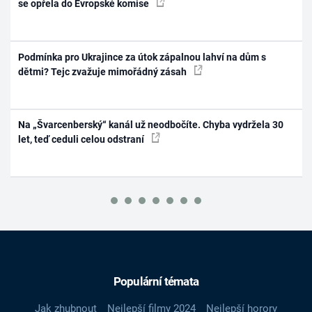
se opřela do Evropské komise
Podmínka pro Ukrajince za útok zápalnou lahví na dům s
dětmi? Tejc zvažuje mimořádný zásah
Na „Švarcenberský“ kanál už neodbočíte. Chyba vydržela 30
let, teď ceduli celou odstraní
Populární témata
Jak zhubnout
Nejlepší filmy 2024
Nejlepší horory