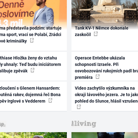
ma představila podzim: startuje
Tank KV-1 Němce dokonale
ma sport, vrací se Polabí, Zrádci
zaskočil
ové kriminálky
thiase Hložka ženy do vztahu
Operace Entebbe ukázala
dy uhnaly: Teď budu iniciátorem
schopnosti Izraele. Při
 slibuje zpěvák
osvobozování rukojmích padl br
premiéra
zloučení s Glenem Hansardem:
Video zachytilo výzkumníka na
outěná rakev, dojemná řeč Bona
okraji lávového jezera. Je to jak
zpěv Irglové s Vedderem
pohled do Slunce, hlásil vzruše