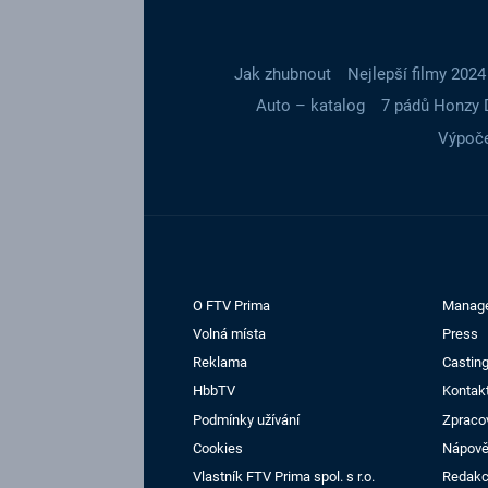
Jak zhubnout
Nejlepší filmy 2024
Auto – katalog
7 pádů Honzy 
Výpoče
O FTV Prima
Manag
Volná místa
Press
Reklama
Casting
HbbTV
Kontak
Podmínky užívání
Zpraco
Cookies
Nápov
Vlastník FTV Prima spol. s r.o.
Redak