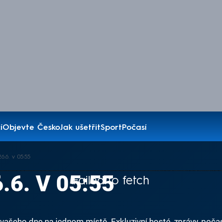
í
Objevte Česko
Jak ušetřit
Sport
Počasí
.6. v 05:55
.6. V 05:55
Failed to fetch
ašeho dne na jednom místě. Exkluzivní hosté, zprávy, počas