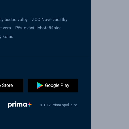
dy budou volby
ZOO Nové začátky
e vera
Pěstování lichořeřišnice
ý koláč
 Store
Google Play
© FTV Prima spol. s r.o.