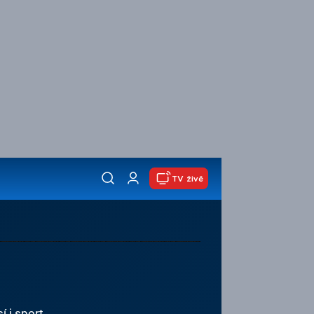
TV živě
í i sport