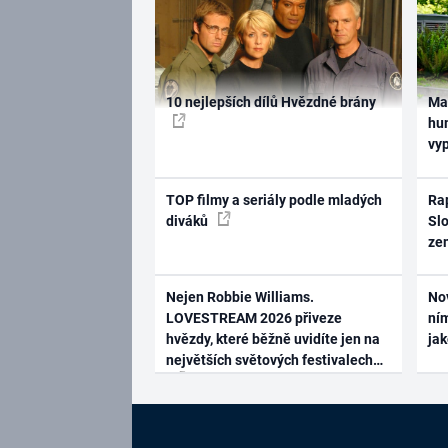
10 nejlepších dílů Hvězdné brány
Ma
hum
vy
TOP filmy a seriály podle mladých
Rap
diváků
Slo
ze
Nejen Robbie Williams.
No
LOVESTREAM 2026 přiveze
ním
hvězdy, které běžně uvidíte jen na
ja
největších světových festivalech