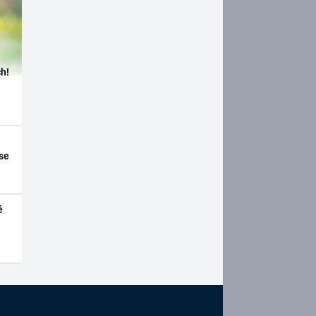
h!
se
é