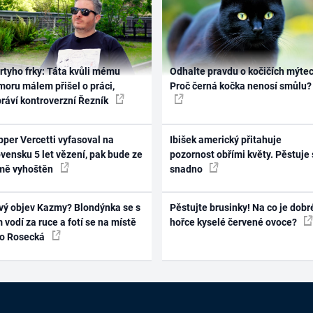
rtyho frky: Táta kvůli mému
Odhalte pravdu o kočičích mýtec
oru málem přišel o práci,
Proč černá kočka nenosí smůlu?
práví kontroverzní Řezník
per Vercetti vyfasoval na
Ibišek americký přitahuje
vensku 5 let vězení, pak bude ze
pozornost obřími květy. Pěstuje 
mě vyhoštěn
snadno
vý objev Kazmy? Blondýnka se s
Pěstujte brusinky! Na co je dobr
 vodí za ruce a fotí se na místě
hořce kyselé červené ovoce?
ko Rosecká