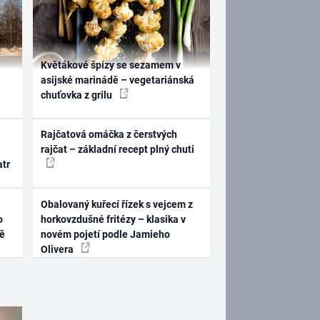
Květákové špízy se sezamem v
asijské marinádě – vegetariánská
chuťovka z grilu
Rajčatová omáčka z čerstvých
rajčat – základní recept plný chuti
atr
Obalovaný kuřecí řízek s vejcem z
o
horkovzdušné fritézy – klasika v
ně
novém pojetí podle Jamieho
Olivera