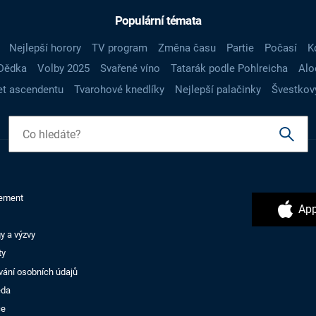
Populární témata
Nejlepší horory
TV program
Změna času
Partie
Počasí
K
Dědka
Volby 2025
Svařené víno
Tatarák podle Pohlreicha
Alo
t ascendentu
Tvarohové knedlíky
Nejlepší palačinky
Švestkov
ement
App
y a výzvy
ty
vání osobních údajů
ěda
ce