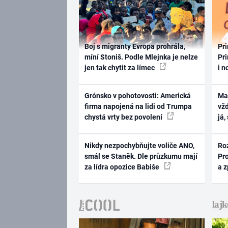
Boj s migranty Evropa prohrála,
Pri
míní Stoniš. Podle Mlejnka je nelze
Pri
jen tak chytit za límec
i n
Grónsko v pohotovosti: Americká
Ma
firma napojená na lidi od Trumpa
vž
chystá vrty bez povolení
já,
Nikdy nezpochybňujte voliče ANO,
Ro
smál se Staněk. Dle průzkumu mají
Pr
za lídra opozice Babiše
a 