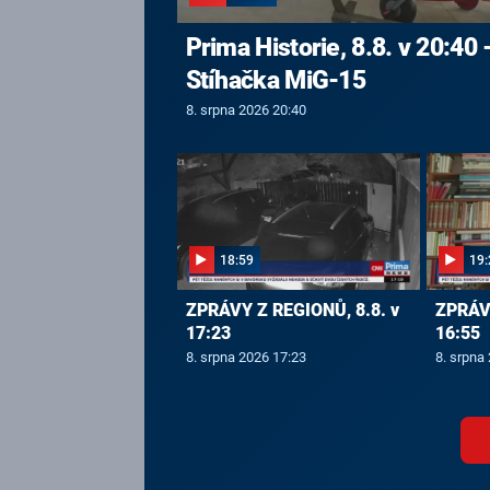
Prima Historie, 8.8. v 20:40 
Stíhačka MiG-15
8. srpna 2026 20:40
18:59
19:
ZPRÁVY Z REGIONŮ, 8.8. v
ZPRÁVY
17:23
16:55
8. srpna 2026 17:23
8. srpna