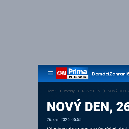
Domácí
Zahranič
Pořady
Domů
Pořady
NOVÝ DEN
NOVÝ DEN, 26
NOVÝ DEN, 26
26. čvn 2026, 05:55
Všechny informace pro úspěšný start v