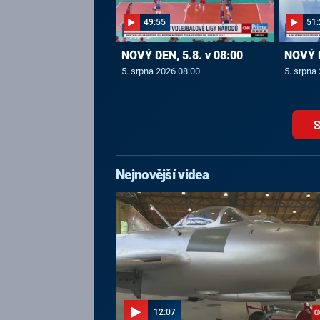
49:55
51:
NOVÝ DEN, 5.8. v 08:00
NOVÝ D
5. srpna 2026 08:00
5. srpna
S
Nejnovější videa
12:07