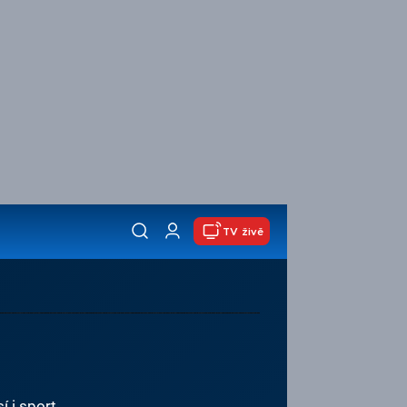
TV živě
í i sport