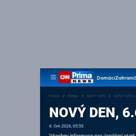
Domácí
Zahranič
Pořady
Domů
Pořady
NOVÝ DEN
NOVÝ DEN, 6.
NOVÝ DEN, 6.
6. čvn 2026, 05:55
Všechny informace pro úspěšný start v