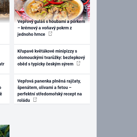
Vepřový guláš s houbami a pórkem
– krémový a voňavý pokrm z
jednoho hrnce
Křupavé květákové minipizzy s
olomouckými tvarůžky: bezlepkový
atr
oběd s typicky českým sýrem
Vepřová panenka plněná rajčaty,
o
špenátem, olivami a fetou –
ně
perfektní středomořský recept na
roládu