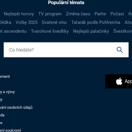
Populární témata
Nejlepší horory
TV program
Změna času
Partie
Počasí
K
Dědka
Volby 2025
Svařené víno
Tatarák podle Pohlreicha
Alo
t ascendentu
Tvarohové knedlíky
Nejlepší palačinky
Švestkov
ement
App
y a výzvy
ty
vání osobních údajů
ěda
ce
ení soukromí