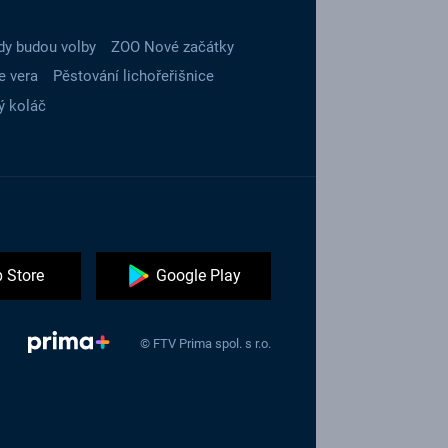
dy budou volby
ZOO Nové začátky
e vera
Pěstování lichořeřišnice
ý koláč
 Store
Google Play
© FTV Prima spol. s r.o.