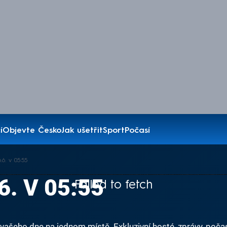
í
Objevte Česko
Jak ušetřit
Sport
Počasí
6. v 05:55
6. V 05:55
Failed to fetch
ašeho dne na jednom místě. Exkluzivní hosté, zprávy, počas