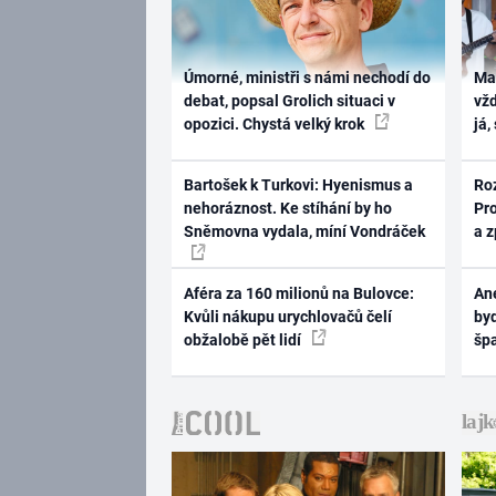
Úmorné, ministři s námi nechodí do
Ma
debat, popsal Grolich situaci v
vž
opozici. Chystá velký krok
já,
Bartošek k Turkovi: Hyenismus a
Ro
nehoráznost. Ke stíhání by ho
Pr
Sněmovna vydala, míní Vondráček
a 
Aféra za 160 milionů na Bulovce:
Ane
Kvůli nákupu urychlovačů čelí
byd
obžalobě pět lidí
šp