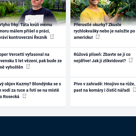
rtyho frky: Táta kvůli mému
Přerostlé okurky? Zkuste
oru málem přišel o práci,
rychlokvašky nebo je naložte po
práví kontroverzní Řezník
americku!
per Vercetti vyfasoval na
Růžová plíseň: Zbavte se jí co
vensku 5 let vězení, pak bude ze
nejdříve! Jak ji zlikvidovat?
mě vyhoštěn
vý objev Kazmy? Blondýnka se s
Pivo v zahradě: Hnojivo na růže,
 vodí za ruce a fotí se na místě
past na komáry i čistič nářadí
ko Rosecká