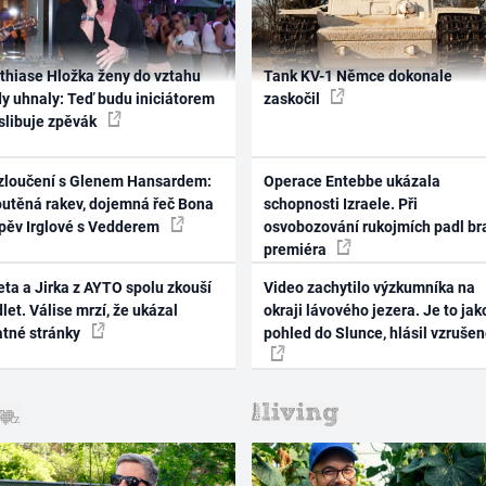
thiase Hložka ženy do vztahu
Tank KV-1 Němce dokonale
dy uhnaly: Teď budu iniciátorem
zaskočil
 slibuje zpěvák
zloučení s Glenem Hansardem:
Operace Entebbe ukázala
outěná rakev, dojemná řeč Bona
schopnosti Izraele. Při
zpěv Irglové s Vedderem
osvobozování rukojmích padl br
premiéra
ta a Jirka z AYTO spolu zkouší
Video zachytilo výzkumníka na
let. Válise mrzí, že ukázal
okraji lávového jezera. Je to jak
atné stránky
pohled do Slunce, hlásil vzruše