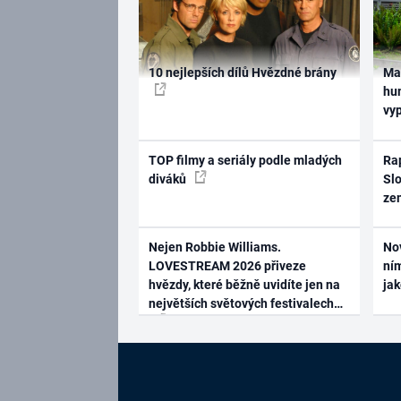
10 nejlepších dílů Hvězdné brány
Ma
hum
vy
TOP filmy a seriály podle mladých
Rap
diváků
Slo
ze
Nejen Robbie Williams.
No
LOVESTREAM 2026 přiveze
ním
hvězdy, které běžně uvidíte jen na
ja
největších světových festivalech