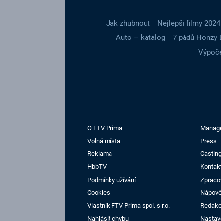
Jak zhubnout
Nejlepší filmy 2024
Auto – katalog
7 pádů Honzy 
Výpoče
O FTV Prima
Manag
Volná místa
Press
Reklama
Casting
HbbTV
Kontak
Podmínky užívání
Zpraco
Cookies
Nápov
Vlastník FTV Prima spol. s r.o.
Redak
Nahlásit chybu
Nastav