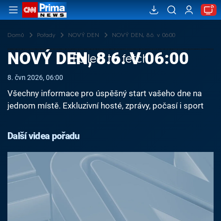
Domů
Pořady
NOVÝ DEN
NOVÝ DEN, 8.6. v 06:00
NOVÝ DEN, 8.6. V 06:00
Failed to fetch
8. čvn 2026, 06:00
Všechny informace pro úspěšný start vašeho dne na
jednom místě. Exkluzivní hosté, zprávy, počasí i sport
Další videa pořadu