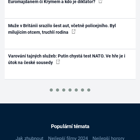
Euromajdanem či Krymem a kdo je diktátor?
Muže v Británii srazilo šest aut, včetně policejního. Byl
milujícím otcem, truchlí rodina
Varování tajných služeb: Putin chystá test NATO. Ve hře je i
útok na české sousedy
Populární témata
Jak zhubnout
Nejlepší filmy 2024
Nejlepší horory