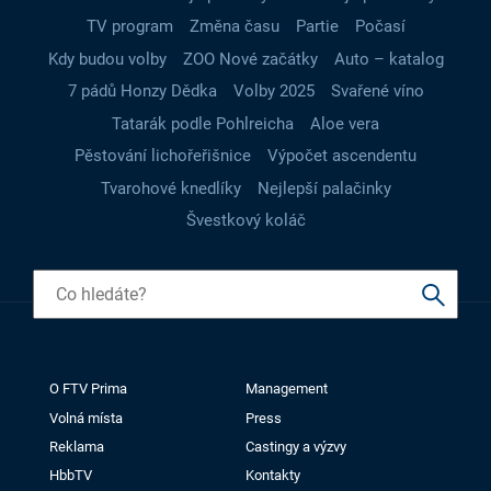
TV program
Změna času
Partie
Počasí
Kdy budou volby
ZOO Nové začátky
Auto – katalog
7 pádů Honzy Dědka
Volby 2025
Svařené víno
Tatarák podle Pohlreicha
Aloe vera
Pěstování lichořeřišnice
Výpočet ascendentu
Tvarohové knedlíky
Nejlepší palačinky
Švestkový koláč
O FTV Prima
Management
Volná místa
Press
Reklama
Castingy a výzvy
HbbTV
Kontakty