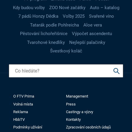
Kdy budou volby
ZOO Nové začátky
Auto – katalog
7 pádů Honzy Dědka
Volby 2025
Svařené víno
Tatarák podle Pohlreicha
Aloe vera
Pěstování lichořeřišnice
Výpočet ascendentu
Tvarohové knedlíky
Nejlepší palačinky
Švestkový koláč
O FTV Prima
Management
Volná místa
Press
Reklama
Castingy a výzvy
HbbTV
Kontakty
Podmínky užívání
Zpracování osobních údajů