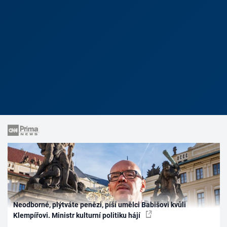
Neodborné, plýtváte penězi, píší umělci Babišovi kvůli
Klempířovi. Ministr kulturní politiku hájí