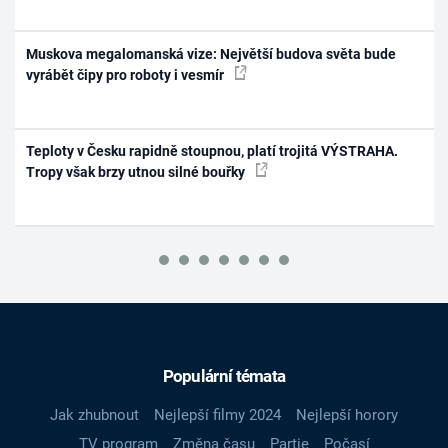
Muskova megalomanská vize: Největší budova světa bude
vyrábět čipy pro roboty i vesmír
Teploty v Česku rapidně stoupnou, platí trojitá VÝSTRAHA.
Tropy však brzy utnou silné bouřky
Populární témata
Jak zhubnout
Nejlepší filmy 2024
Nejlepší horory
TV program
Změna času
Partie
Počasí