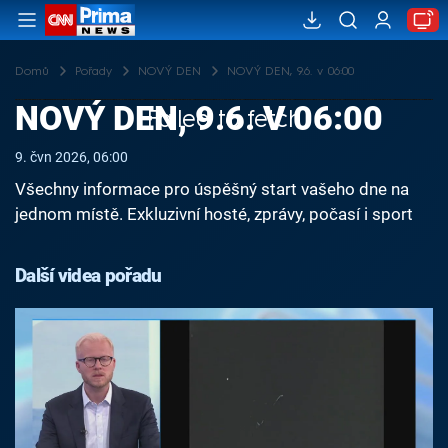
Domů
Pořady
NOVÝ DEN
NOVÝ DEN, 9.6. v 06:00
NOVÝ DEN, 9.6. V 06:00
Failed to fetch
9. čvn 2026, 06:00
Všechny informace pro úspěšný start vašeho dne na
jednom místě. Exkluzivní hosté, zprávy, počasí i sport
Další videa pořadu