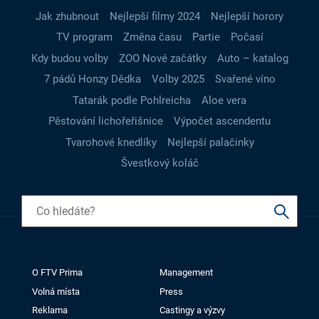
Jak zhubnout
Nejlepší filmy 2024
Nejlepší horory
TV program
Změna času
Partie
Počasí
Kdy budou volby
ZOO Nové začátky
Auto – katalog
7 pádů Honzy Dědka
Volby 2025
Svařené víno
Tatarák podle Pohlreicha
Aloe vera
Pěstování lichořeřišnice
Výpočet ascendentu
Tvarohové knedlíky
Nejlepší palačinky
Švestkový koláč
O FTV Prima
Management
Volná místa
Press
Reklama
Castingy a výzvy