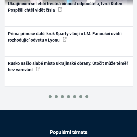
Ukrajincům se lehčí trestná činnost odpouštěla, tvrdí Koten.
Pospíšil chtěl vidět čísla
Prima přinese další krok Sparty v boji o LM. Fanoušci uvidí i
rozhodující odvetu v Lyonu
Rusko našlo slabé místo ukrajinské obrany. Útočit může téměř
bez varování
Populární témata