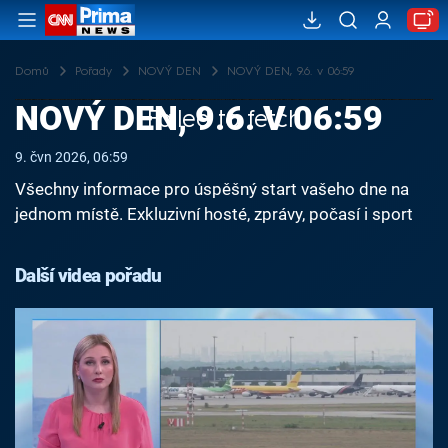
Domů
Pořady
NOVÝ DEN
NOVÝ DEN, 9.6. v 06:59
NOVÝ DEN, 9.6. V 06:59
Failed to fetch
9. čvn 2026, 06:59
Všechny informace pro úspěšný start vašeho dne na
jednom místě. Exkluzivní hosté, zprávy, počasí i sport
Další videa pořadu