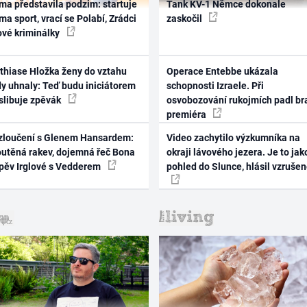
ma představila podzim: startuje
Tank KV-1 Němce dokonale
ma sport, vrací se Polabí, Zrádci
zaskočil
ové kriminálky
thiase Hložka ženy do vztahu
Operace Entebbe ukázala
dy uhnaly: Teď budu iniciátorem
schopnosti Izraele. Při
 slibuje zpěvák
osvobozování rukojmích padl br
premiéra
zloučení s Glenem Hansardem:
Video zachytilo výzkumníka na
outěná rakev, dojemná řeč Bona
okraji lávového jezera. Je to jak
zpěv Irglové s Vedderem
pohled do Slunce, hlásil vzruše