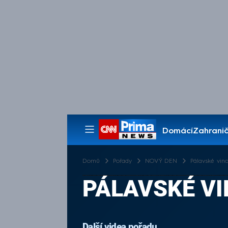
Domácí
Zahranič
Pořady
Domů
Pořady
NOVÝ DEN
Pálavské vin
PÁLAVSKÉ VI
Další videa pořadu