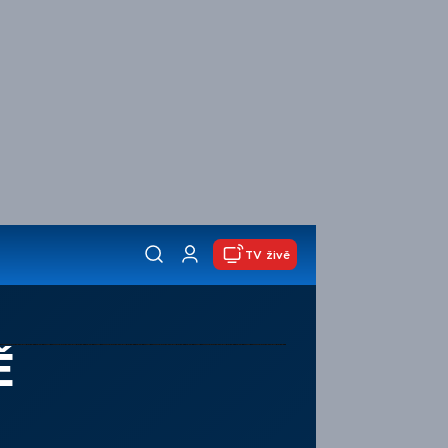
TV živě
Ě