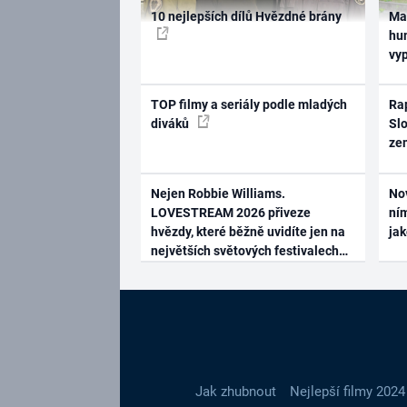
10 nejlepších dílů Hvězdné brány
Ma
hum
vy
TOP filmy a seriály podle mladých
Rap
diváků
Slo
ze
Nejen Robbie Williams.
No
LOVESTREAM 2026 přiveze
ním
hvězdy, které běžně uvidíte jen na
ja
největších světových festivalech
Jak zhubnout
Nejlepší filmy 2024