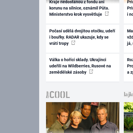
Kraje nedostanou z fondu ani
Pri
korunu na silnice, oznámil Půta.
Pri
Ministerstvo krok vysvětluje
i n
Počasí udělá dvojitou otočku, udeří
Ma
i bouřky. RADAR ukazuje, kdy se
vž
vrátí tropy
já,
Válka o hořící sklady. Ukrajinci
Ro
udeřili na Wildberries, Rusové na
Pr
zemědělské zásoby
a 