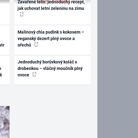
Zavařené lečo: jednoduchý recept,
jak uchovat letní zeleninu na zimu
Malinový chia pudink s kokosem –
veganský dezert plný ovoce a
atr
ořechů
Jednoduchý borůvkový koláč s
o
drobenkou – vláčný moučník plný
ně
ovoce