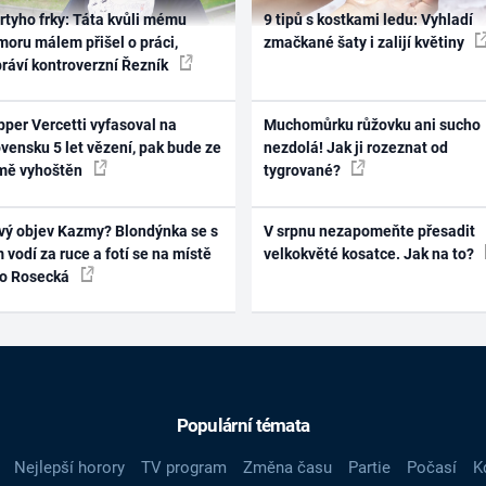
rtyho frky: Táta kvůli mému
9 tipů s kostkami ledu: Vyhladí
oru málem přišel o práci,
zmačkané šaty i zalijí květiny
práví kontroverzní Řezník
per Vercetti vyfasoval na
Muchomůrku růžovku ani sucho
vensku 5 let vězení, pak bude ze
nezdolá! Jak ji rozeznat od
mě vyhoštěn
tygrované?
vý objev Kazmy? Blondýnka se s
V srpnu nezapomeňte přesadit
 vodí za ruce a fotí se na místě
velkokvěté kosatce. Jak na to?
ko Rosecká
Populární témata
Nejlepší horory
TV program
Změna času
Partie
Počasí
K