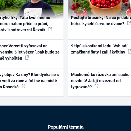
rtyho frky: Táta kvůli mému
Pěstujte brusinky! Na co je dobr
oru málem přišel o práci,
hořce kyselé červené ovoce?
práví kontroverzní Řezník
per Vercetti vyfasoval na
9 tipů s kostkami ledu: Vyhladí
vensku 5 let vězení, pak bude ze
zmačkané šaty i zalijí květiny
mě vyhoštěn
vý objev Kazmy? Blondýnka se s
Muchomůrku růžovku ani sucho
 vodí za ruce a fotí se na místě
nezdolá! Jak ji rozeznat od
ko Rosecká
tygrované?
Populární témata