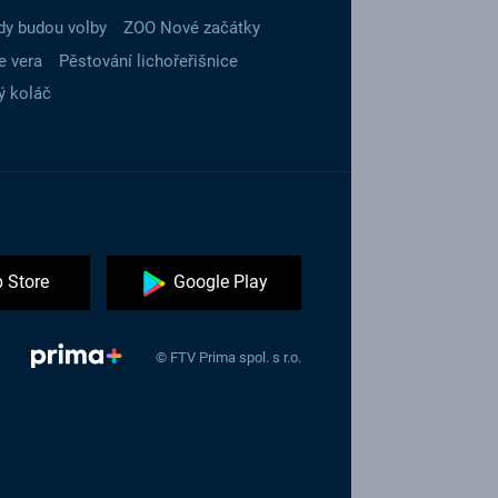
dy budou volby
ZOO Nové začátky
e vera
Pěstování lichořeřišnice
ý koláč
 Store
Google Play
© FTV Prima spol. s r.o.