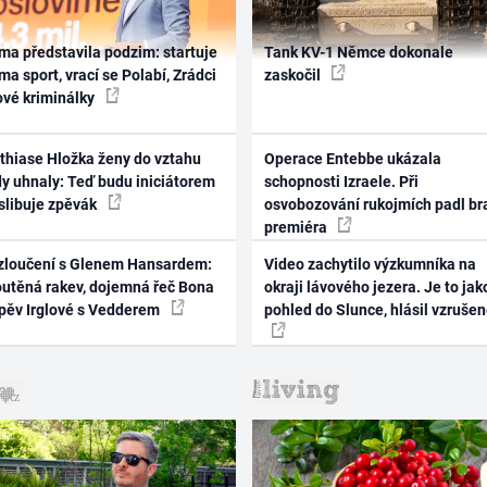
ma představila podzim: startuje
Tank KV-1 Němce dokonale
ma sport, vrací se Polabí, Zrádci
zaskočil
ové kriminálky
thiase Hložka ženy do vztahu
Operace Entebbe ukázala
dy uhnaly: Teď budu iniciátorem
schopnosti Izraele. Při
 slibuje zpěvák
osvobozování rukojmích padl br
premiéra
zloučení s Glenem Hansardem:
Video zachytilo výzkumníka na
outěná rakev, dojemná řeč Bona
okraji lávového jezera. Je to jak
zpěv Irglové s Vedderem
pohled do Slunce, hlásil vzruše