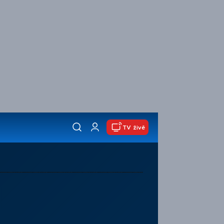
TV živě