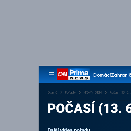
Domácí
Zahranič
Pořady
Domů
Pořady
NOVÝ DEN
Počasí (13. 6.
POČASÍ (13. 6
Další videa pořadu