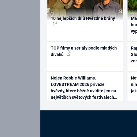
10 nejlepších dílů Hvězdné brány
Ma
hum
vy
TOP filmy a seriály podle mladých
Rap
diváků
Slo
ze
Nejen Robbie Williams.
No
LOVESTREAM 2026 přiveze
ním
hvězdy, které běžně uvidíte jen na
ja
největších světových festivalech