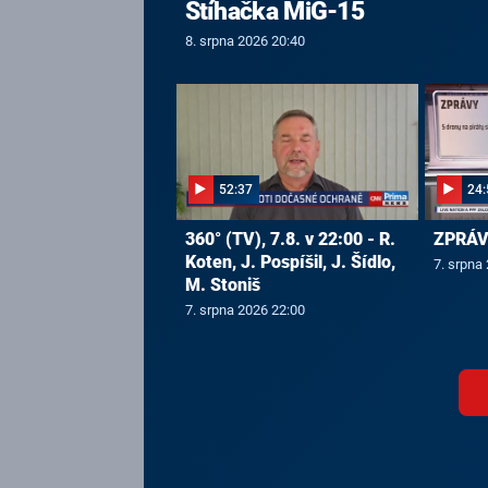
Stíhačka MiG-15
8. srpna 2026 20:40
52:37
24:
360° (TV), 7.8. v 22:00 - R.
ZPRÁVY
Koten, J. Pospíšil, J. Šídlo,
7. srpna
M. Stoniš
7. srpna 2026 22:00