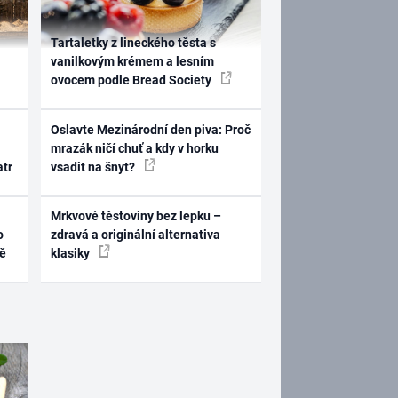
Tartaletky z lineckého těsta s
vanilkovým krémem a lesním
ovocem podle Bread Society
Oslavte Mezinárodní den piva: Proč
mrazák ničí chuť a kdy v horku
atr
vsadit na šnyt?
Mrkvové těstoviny bez lepku –
o
zdravá a originální alternativa
ně
klasiky