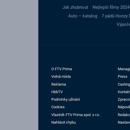
Jak zhubnout
Nejlepší filmy 2024
Auto – katalog
7 pádů Honzy 
Výpoče
O FTV Prima
Manag
Volná místa
Press
Reklama
Casting
HbbTV
Kontak
Podmínky užívání
Zpraco
Cookies
Nápov
Vlastník FTV Prima spol. s r.o.
Redak
Nahlásit chybu
Nastav