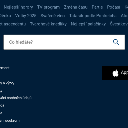
Nejlepší horory
TV program
Změna času
Partie
Počasí
K
Dědka
Volby 2025
Svařené víno
Tatarák podle Pohlreicha
Alo
t ascendentu
Tvarohové knedlíky
Nejlepší palačinky
Švestkov
ement
App
y a výzvy
ty
vání osobních údajů
ěda
ce
ení soukromí