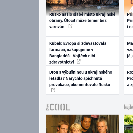
Rusko našlo slabé místo ukrajinské
Pri
obrany. Útočit může téměř bez
Pri
varování
i n
Kubek: Evropa si zdevastovala
Ma
farmacii, nakupujeme v
vž
Bangladéši. Vojtěch ničí
já,
zdravotnictví
Dron s výbušninou u ukrajinského
Ro
letadla? Narychlo spíchnutá
Pr
provokace, okomentovalo Rusko
a 