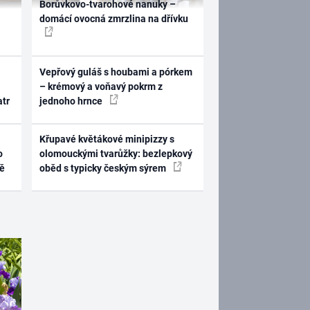
Borůvkovo-tvarohové nanuky –
domácí ovocná zmrzlina na dřívku
Vepřový guláš s houbami a pórkem
– krémový a voňavý pokrm z
atr
jednoho hrnce
Křupavé květákové minipizzy s
o
olomouckými tvarůžky: bezlepkový
ně
oběd s typicky českým sýrem