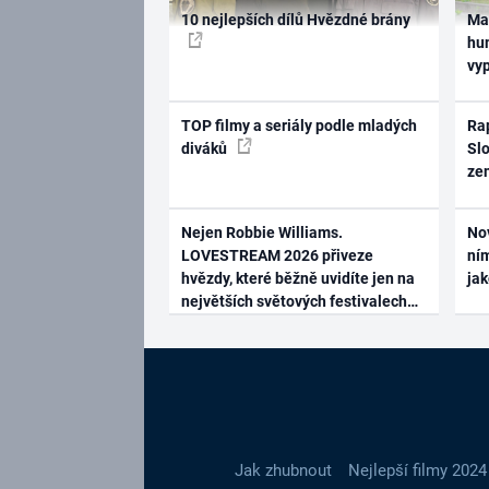
10 nejlepších dílů Hvězdné brány
Ma
hum
vy
TOP filmy a seriály podle mladých
Rap
diváků
Slo
ze
Nejen Robbie Williams.
No
LOVESTREAM 2026 přiveze
ním
hvězdy, které běžně uvidíte jen na
ja
největších světových festivalech
Jak zhubnout
Nejlepší filmy 2024