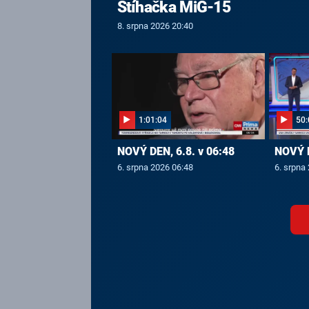
Stíhačka MiG-15
8. srpna 2026 20:40
1:01:04
50:
NOVÝ DEN, 6.8. v 06:48
NOVÝ D
6. srpna 2026 06:48
6. srpna