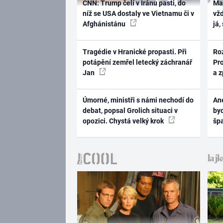
CNN: Trump čelí v Íránu pasti, do
Ma
níž se USA dostaly ve Vietnamu či v
vž
Afghánistánu
já,
Tragédie v Hranické propasti. Při
Ro
potápění zemřel letecký záchranář
Pr
Jan
a 
Úmorné, ministři s námi nechodí do
Ane
debat, popsal Grolich situaci v
byd
opozici. Chystá velký krok
šp