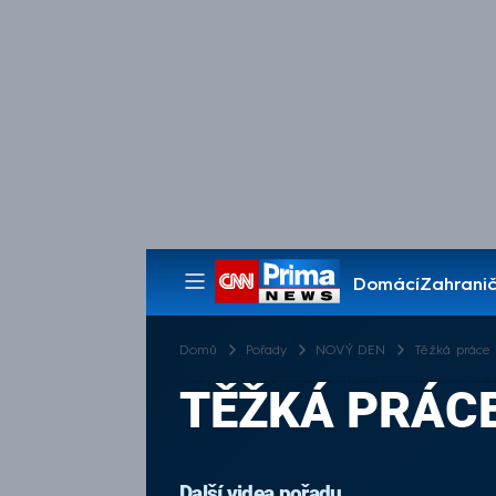
Domácí
Zahranič
Pořady
Domů
Pořady
NOVÝ DEN
Těžká práce 
TĚŽKÁ PRÁC
Další videa pořadu