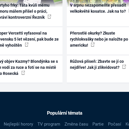
rtyho frky: Táta kvůli mému
V srpnu nezapomeňte přesadit
oru málem přišel o práci,
velkokvěté kosatce. Jak na to?
práví kontroverzní Řezník
per Vercetti vyfasoval na
Přerostlé okurky? Zkuste
vensku 5 let vězení, pak bude ze
rychlokvašky nebo je naložte po
mě vyhoštěn
americku!
vý objev Kazmy? Blondýnka se s
Růžová plíseň: Zbavte se jí co
 vodí za ruce a fotí se na místě
nejdříve! Jak ji zlikvidovat?
ko Rosecká
Populární témata
Nejlepší horory
TV program
Změna času
Partie
Počasí
K