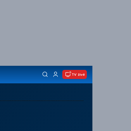
TV živě