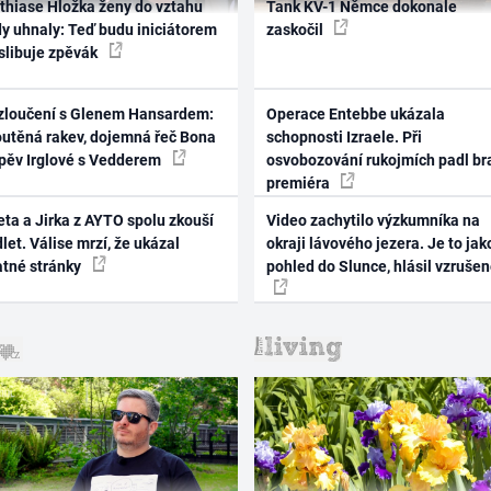
thiase Hložka ženy do vztahu
Tank KV-1 Němce dokonale
dy uhnaly: Teď budu iniciátorem
zaskočil
 slibuje zpěvák
zloučení s Glenem Hansardem:
Operace Entebbe ukázala
outěná rakev, dojemná řeč Bona
schopnosti Izraele. Při
zpěv Irglové s Vedderem
osvobozování rukojmích padl br
premiéra
ta a Jirka z AYTO spolu zkouší
Video zachytilo výzkumníka na
let. Válise mrzí, že ukázal
okraji lávového jezera. Je to jak
atné stránky
pohled do Slunce, hlásil vzruše