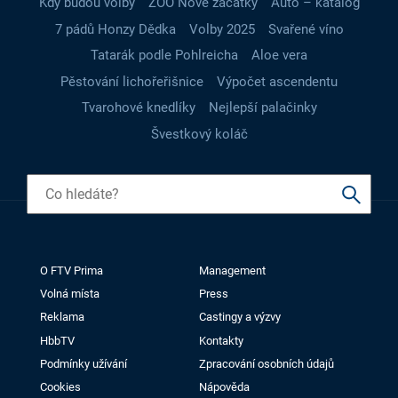
Kdy budou volby
ZOO Nové začátky
Auto – katalog
7 pádů Honzy Dědka
Volby 2025
Svařené víno
Tatarák podle Pohlreicha
Aloe vera
Pěstování lichořeřišnice
Výpočet ascendentu
Tvarohové knedlíky
Nejlepší palačinky
Švestkový koláč
O FTV Prima
Management
Volná místa
Press
Reklama
Castingy a výzvy
HbbTV
Kontakty
Podmínky užívání
Zpracování osobních údajů
Cookies
Nápověda