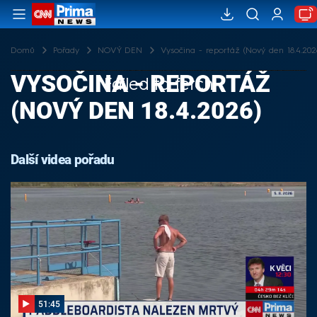
Domů
Pořady
NOVÝ DEN
Vysočina - reportáž (Nový den 18.4.202
VYSOČINA - REPORTÁŽ
Failed to fetch
(NOVÝ DEN 18.4.2026)
Další videa pořadu
51:45