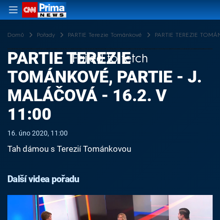
Domů
Pořady
PARTIE Terezie Tománkové
PARTIE TEREZIE TOMÁNKO
PARTIE TEREZIE
Failed to fetch
TOMÁNKOVÉ, PARTIE - J.
MALÁČOVÁ - 16.2. V
11:00
16. úno 2020, 11:00
Tah dámou s Terezií Tománkovou
Další videa pořadu