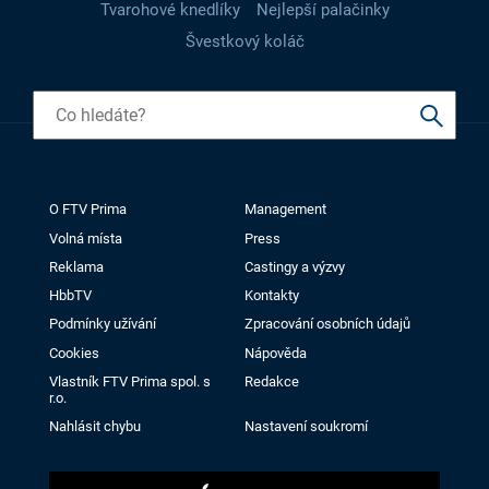
Tvarohové knedlíky
Nejlepší palačinky
Švestkový koláč
O FTV Prima
Management
Volná místa
Press
Reklama
Castingy a výzvy
HbbTV
Kontakty
Podmínky užívání
Zpracování osobních údajů
Cookies
Nápověda
Vlastník FTV Prima spol. s
Redakce
r.o.
Nahlásit chybu
Nastavení soukromí