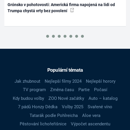
Grónsko v pohotovosti: Americká firma napojená na lidi od
Trumpa chystá vrty bez povolení
Populární témata
Jak zhubnout
Nejlepší filmy 2024
Nejlepší horory
TV program
Změna času
Partie
Počasí
Kdy budou volby
ZOO Nové začátky
Auto – katalog
7 pádů Honzy Dědka
Volby 2025
Svařené víno
Tatarák podle Pohlreicha
Aloe vera
Pěstování lichořeřišnice
Výpočet ascendentu