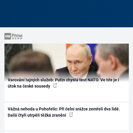
Varování tajných služeb: Putin chystá test NATO. Ve hře je i
útok na české sousedy
Vážná nehoda u Pohořelic: Při čelní srážce zemřeli dva lidé.
Další čtyři utrpěli těžká zranění