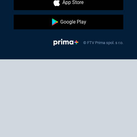
App Store
Google Play
© FTV Prima spol. s r.o.