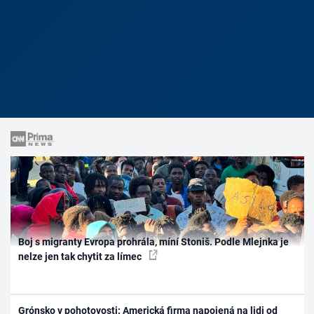
Boj s migranty Evropa prohrála, míní Stoniš. Podle Mlejnka je
nelze jen tak chytit za límec
Grónsko v pohotovosti: Americká firma napojená na lidi od