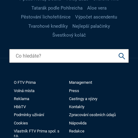
Tatarák podle Pohlreicha
Aloe vera
Pěstování lichořeřišnice
Výpočet ascendentu
Tvarohové knedlíky
Nejlepší palačinky
Švestkový koláč
O FTV Prima
Management
Volná místa
Press
Reklama
Castingy a výzvy
HbbTV
Kontakty
Podmínky užívání
Zpracování osobních údajů
Cookies
Nápověda
Vlastník FTV Prima spol. s
Redakce
r.o.