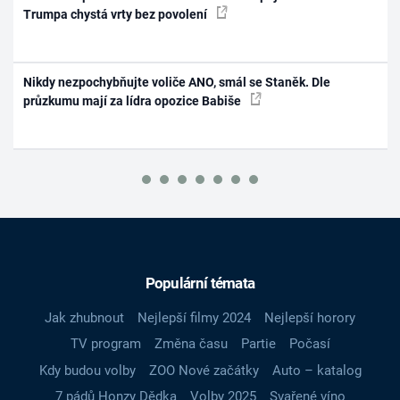
Trumpa chystá vrty bez povolení
Nikdy nezpochybňujte voliče ANO, smál se Staněk. Dle
průzkumu mají za lídra opozice Babiše
Populární témata
Jak zhubnout
Nejlepší filmy 2024
Nejlepší horory
TV program
Změna času
Partie
Počasí
Kdy budou volby
ZOO Nové začátky
Auto – katalog
7 pádů Honzy Dědka
Volby 2025
Svařené víno