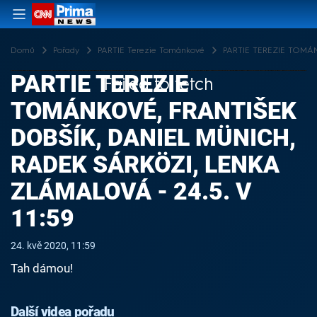
Domů
Pořady
PARTIE Terezie Tománkové
PARTIE TEREZIE TOMÁNKO
PARTIE TEREZIE
Failed to fetch
TOMÁNKOVÉ, FRANTIŠEK
DOBŠÍK, DANIEL MÜNICH,
RADEK SÁRKÖZI, LENKA
ZLÁMALOVÁ - 24.5. V
11:59
24. kvě 2020, 11:59
Tah dámou!
Další videa pořadu