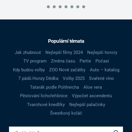
Populární témata
Jak zhubnout
Nejlepší filmy 2024
Nejlepší horory
TV program
Změna času
Partie
Počasí
Kdy budou volby
ZOO Nové začátky
Auto – katalog
7 pádů Honzy Dědka
Volby 2025
Svařené víno
Tatarák podle Pohlreicha
Aloe vera
Pěstování lichořeřišnice
Výpočet ascendentu
Tvarohové knedlíky
Nejlepší palačinky
Švestkový koláč