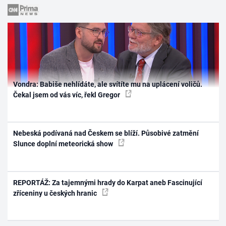
Vondra: Babiše nehlídáte, ale svítíte mu na uplácení voličů.
Čekal jsem od vás víc, řekl Gregor
Nebeská podívaná nad Českem se blíží. Působivé zatmění
Slunce doplní meteorická show
REPORTÁŽ: Za tajemnými hrady do Karpat aneb Fascinující
zříceniny u českých hranic