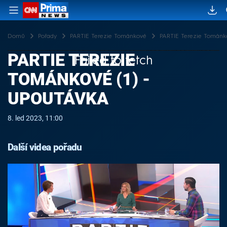
Domů
Pořady
PARTIE Terezie Tománkové
PARTIE Terezie Tománko
PARTIE TEREZIE
Failed to fetch
TOMÁNKOVÉ (1) -
UPOUTÁVKA
8. led 2023, 11:00
Další videa pořadu