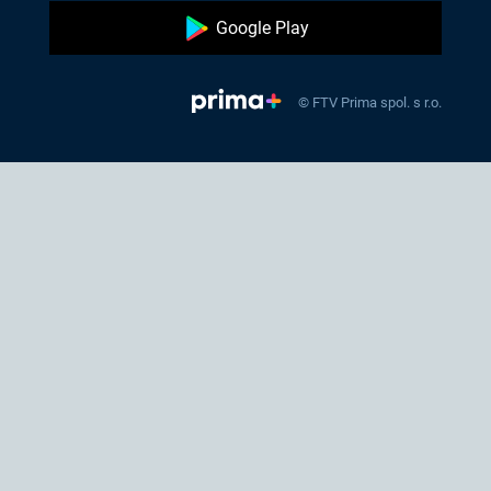
Google Play
© FTV Prima spol. s r.o.