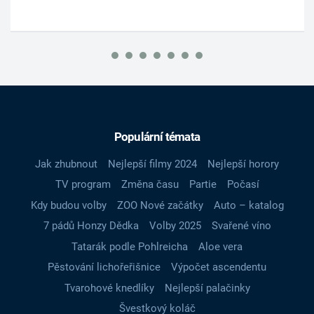
Populární témata
Jak zhubnout
Nejlepší filmy 2024
Nejlepší horory
TV program
Změna času
Partie
Počasí
Kdy budou volby
ZOO Nové začátky
Auto – katalog
7 pádů Honzy Dědka
Volby 2025
Svařené víno
Tatarák podle Pohlreicha
Aloe vera
Pěstování lichořeřišnice
Výpočet ascendentu
Tvarohové knedlíky
Nejlepší palačinky
Švestkový koláč