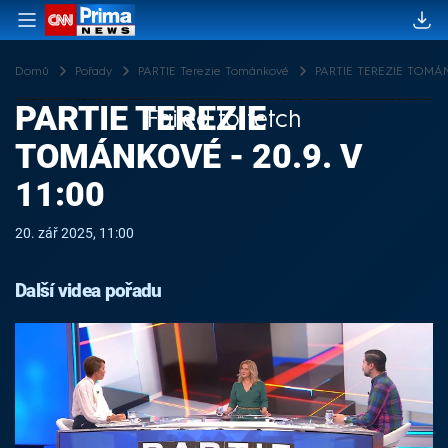
Domů
Pořady
PARTIE Terezie Tománkové
PARTIE TEREZIE TOMÁNK
PARTIE TEREZIE
Failed to fetch
TOMÁNKOVÉ - 20.9. V
11:00
20. zář 2025, 11:00
Další videa pořadu