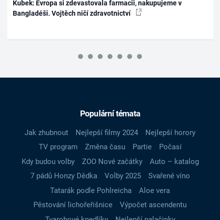
Kubek: Evropa si zdevastovala farmacii, nakupujeme v
Bangladéši. Vojtěch ničí zdravotnictví
Populární témata
Jak zhubnout
Nejlepší filmy 2024
Nejlepší horory
TV program
Změna času
Partie
Počasí
Kdy budou volby
ZOO Nové začátky
Auto – katalog
7 pádů Honzy Dědka
Volby 2025
Svařené víno
Tatarák podle Pohlreicha
Aloe vera
Pěstování lichořeřišnice
Výpočet ascendentu
Tvarohové knedlíky
Nejlepší palačinky