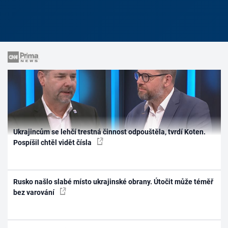
Ukrajincům se lehčí trestná činnost odpouštěla, tvrdí Koten.
Pospíšil chtěl vidět čísla
Rusko našlo slabé místo ukrajinské obrany. Útočit může téměř
bez varování