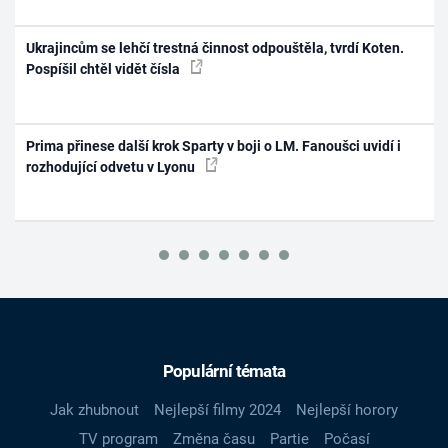
Ukrajincům se lehčí trestná činnost odpouštěla, tvrdí Koten.
Pospíšil chtěl vidět čísla
Prima přinese další krok Sparty v boji o LM. Fanoušci uvidí i
rozhodující odvetu v Lyonu
Populární témata
Jak zhubnout
Nejlepší filmy 2024
Nejlepší horory
TV program
Změna času
Partie
Počasí