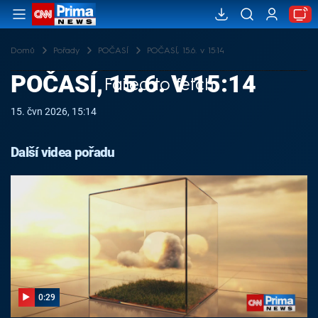
Domů
Pořady
POČASÍ
POČASÍ, 15.6. v 15:14
POČASÍ, 15.6. V 15:14
Failed to fetch
15. čvn 2026, 15:14
Další videa pořadu
0:29