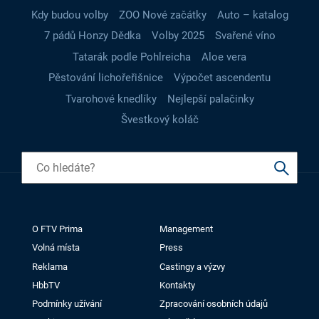
Kdy budou volby
ZOO Nové začátky
Auto – katalog
7 pádů Honzy Dědka
Volby 2025
Svařené víno
Tatarák podle Pohlreicha
Aloe vera
Pěstování lichořeřišnice
Výpočet ascendentu
Tvarohové knedlíky
Nejlepší palačinky
Švestkový koláč
O FTV Prima
Management
Volná místa
Press
Reklama
Castingy a výzvy
HbbTV
Kontakty
Podmínky užívání
Zpracování osobních údajů