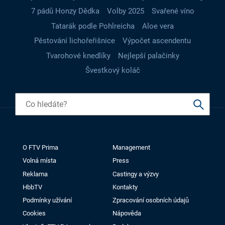
7 pádů Honzy Dědka
Volby 2025
Svařené víno
Tatarák podle Pohlreicha
Aloe vera
Pěstování lichořeřišnice
Výpočet ascendentu
Tvarohové knedlíky
Nejlepší palačinky
Švestkový koláč
O FTV Prima
Management
Volná místa
Press
Reklama
Castingy a výzvy
HbbTV
Kontakty
Podmínky užívání
Zpracování osobních údajů
Cookies
Nápověda