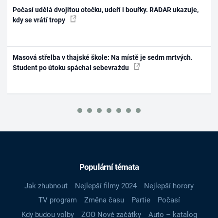
Počasí udělá dvojitou otočku, udeří i bouřky. RADAR ukazuje,
kdy se vrátí tropy
Masová střelba v thajské škole: Na místě je sedm mrtvých.
Student po útoku spáchal sebevraždu
Populární témata
Jak zhubnout
Nejlepší filmy 2024
Nejlepší horory
TV program
Změna času
Partie
Počasí
Kdy budou volby
ZOO Nové začátky
Auto – katalog