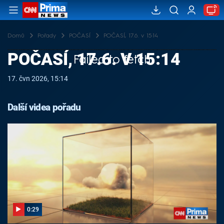
Domů
Pořady
POČASÍ
POČASÍ, 17.6. v 15:14
POČASÍ, 17.6. V 15:14
Failed to fetch
17. čvn 2026, 15:14
Další videa pořadu
0:29