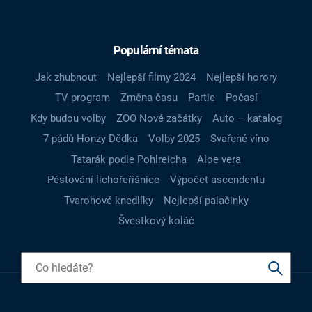
Populární témata
Jak zhubnout
Nejlepší filmy 2024
Nejlepší horory
TV program
Změna času
Partie
Počasí
Kdy budou volby
ZOO Nové začátky
Auto – katalog
7 pádů Honzy Dědka
Volby 2025
Svařené víno
Tatarák podle Pohlreicha
Aloe vera
Pěstování lichořeřišnice
Výpočet ascendentu
Tvarohové knedlíky
Nejlepší palačinky
Švestkový koláč