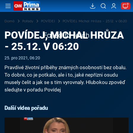
Domů
Pořady
POVÍDEJ
POVÍDEJ, Michal Hrůza - 25.12. v 06:20
POVÍDEJ, MICHAL HRŮZA
Failed to fetch
- 25.12. V 06:20
25. pro 2021, 06:20
Pravdivé životní příběhy známých osobností bez obalu.
To dobré, co je potkalo, ale i to, jaké nepřízni osudu
musely čelit a jak se s tím vyrovnaly. Hlubokou zpověď
sledujte v pořadu Povídej
Další videa pořadu