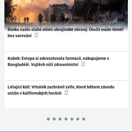
Rusko našlo slabé místo ukrajinské obrany. Útočit může téměř
bez varování
Kubek: Evropa si zdevastovala farmacii, nakupujeme v
Bangladéši. Vojtěch ničí zdravotnictví
Létající kůň: Vrtulník zachránil zvíře, které během závodu
uvízlo v kalifornských horách