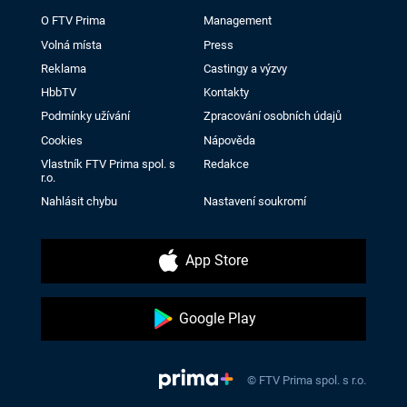
O FTV Prima
Management
Volná místa
Press
Reklama
Castingy a výzvy
HbbTV
Kontakty
Podmínky užívání
Zpracování osobních údajů
Cookies
Nápověda
Vlastník FTV Prima spol. s
Redakce
r.o.
Nahlásit chybu
Nastavení soukromí
App Store
Google Play
© FTV Prima spol. s r.o.