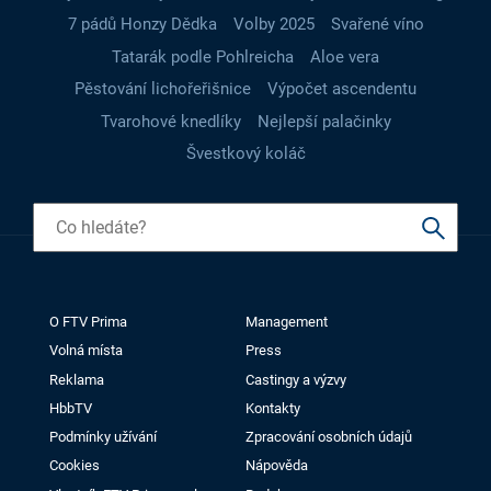
7 pádů Honzy Dědka
Volby 2025
Svařené víno
Tatarák podle Pohlreicha
Aloe vera
Pěstování lichořeřišnice
Výpočet ascendentu
Tvarohové knedlíky
Nejlepší palačinky
Švestkový koláč
O FTV Prima
Management
Volná místa
Press
Reklama
Castingy a výzvy
HbbTV
Kontakty
Podmínky užívání
Zpracování osobních údajů
Cookies
Nápověda