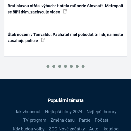
Bratislavou otřásl výbuch: Hořela rafinerie Slovnaft. Metropolí
se šířil dým, zachycuje video
Útok nožem v Tanvaldu: Pachatel měl pobodat tři lidi, na místě
zasahuje policie
Populární témata
Jak zhubnout
Nejlepší filmy 2024
Nejlepší horory
TV program
Změna času
Partie
Počasí
Kdy budou volby
ZOO Nové začátky
Auto – katalog