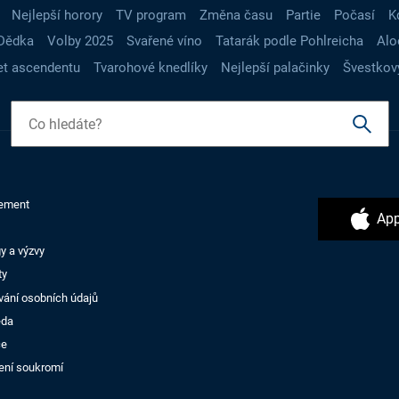
Nejlepší horory
TV program
Změna času
Partie
Počasí
K
Dědka
Volby 2025
Svařené víno
Tatarák podle Pohlreicha
Alo
t ascendentu
Tvarohové knedlíky
Nejlepší palačinky
Švestkov
ement
App
y a výzvy
ty
vání osobních údajů
ěda
ce
ení soukromí