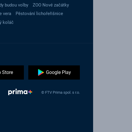
dy budou volby
ZOO Nové začátky
e vera
Pěstování lichořeřišnice
ý koláč
 Store
Google Play
© FTV Prima spol. s r.o.