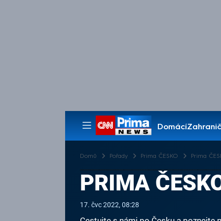
Domácí
Zahranič
Pořady
Domů
Pořady
Prima ČESKO
Prima ČESK
PRIMA ČESKO 
17. čvc 2022, 08:28
Cestujte s námi po Česku a poznejte n