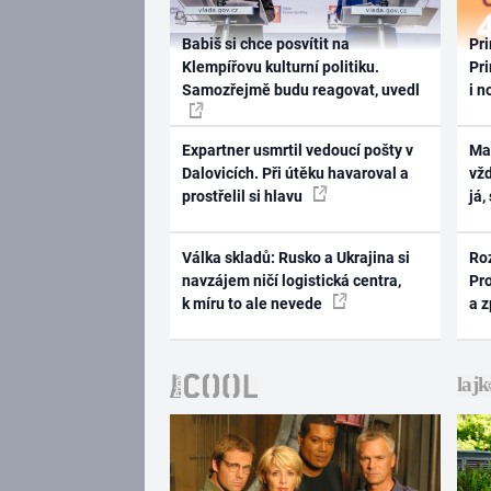
Babiš si chce posvítit na
Pri
Klempířovu kulturní politiku.
Pri
Samozřejmě budu reagovat, uvedl
i n
Expartner usmrtil vedoucí pošty v
Ma
Dalovicích. Při útěku havaroval a
vž
prostřelil si hlavu
já,
Válka skladů: Rusko a Ukrajina si
Ro
navzájem ničí logistická centra,
Pr
k míru to ale nevede
a 