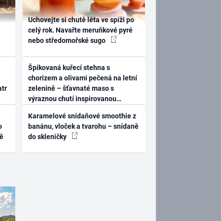
Uchovejte si chutě léta ve spíži po
celý rok. Navařte meruňkové pyré
nebo středomořské sugo
Špikovaná kuřecí stehna s
chorizem a olivami pečená na letní
atr
zelenině – šťavnaté maso s
výraznou chutí inspirovanou
Španělskem
Karamelové snídaňové smoothie z
o
banánu, vloček a tvarohu – snídaně
ně
do skleničky