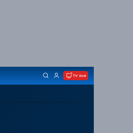
TV živě