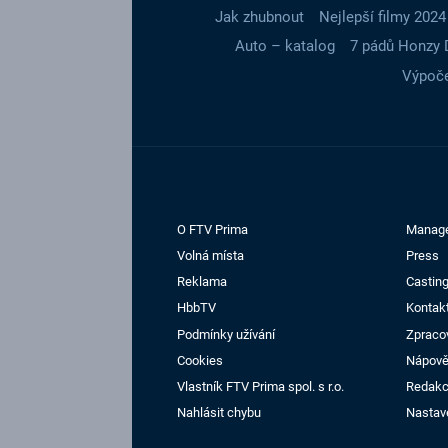
Jak zhubnout
Nejlepší filmy 2024
Auto – katalog
7 pádů Honzy 
Výpoče
O FTV Prima
Manag
Volná místa
Press
Reklama
Casting
HbbTV
Kontak
Podmínky užívání
Zpraco
Cookies
Nápov
Vlastník FTV Prima spol. s r.o.
Redak
Nahlásit chybu
Nastav