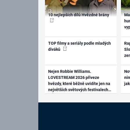
10 nejlepších dílů Hvězdné brány
Ma
hum
vy
TOP filmy a seriály podle mladých
Rap
diváků
Slo
ze
Nejen Robbie Williams.
No
LOVESTREAM 2026 přiveze
ním
hvězdy, které běžně uvidíte jen na
ja
největších světových festivalech