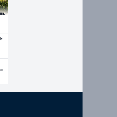
ína,
h!
se