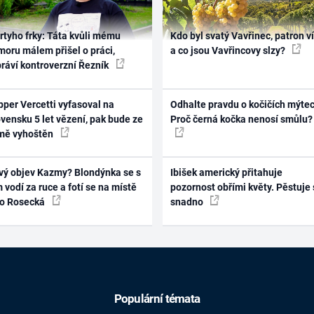
rtyho frky: Táta kvůli mému
Kdo byl svatý Vavřinec, patron v
oru málem přišel o práci,
a co jsou Vavřincovy slzy?
práví kontroverzní Řezník
per Vercetti vyfasoval na
Odhalte pravdu o kočičích mýtec
vensku 5 let vězení, pak bude ze
Proč černá kočka nenosí smůlu?
mě vyhoštěn
vý objev Kazmy? Blondýnka se s
Ibišek americký přitahuje
 vodí za ruce a fotí se na místě
pozornost obřími květy. Pěstuje 
ko Rosecká
snadno
Populární témata