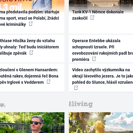
ma představila podzim: startuje
Tank KV-1 Němce dokonale
ma sport, vrací se Polabí, Zrádci
zaskočil
ové kriminálky
thiase Hložka ženy do vztahu
Operace Entebbe ukázala
dy uhnaly: Teď budu iniciátorem
schopnosti Izraele. Při
 slibuje zpěvák
osvobozování rukojmích padl br
premiéra
zloučení s Glenem Hansardem:
Video zachytilo výzkumníka na
outěná rakev, dojemná řeč Bona
okraji lávového jezera. Je to jak
zpěv Irglové s Vedderem
pohled do Slunce, hlásil vzruše