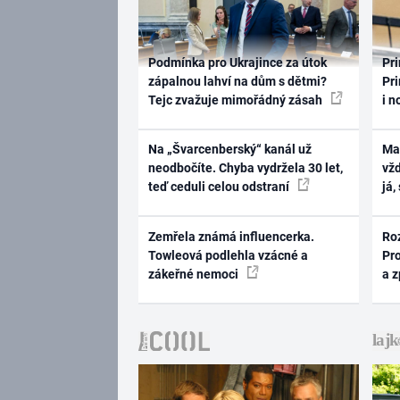
Podmínka pro Ukrajince za útok
Pri
zápalnou lahví na dům s dětmi?
Pri
Tejc zvažuje mimořádný zásah
i n
Na „Švarcenberský“ kanál už
Ma
neodbočíte. Chyba vydržela 30 let,
vž
teď ceduli celou odstraní
já,
Zemřela známá influencerka.
Ro
Towleová podlehla vzácné a
Pr
zákeřné nemoci
a 