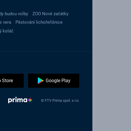
dy budou volby
ZOO Nové začátky
e vera
Pěstování lichořeřišnice
ý koláč
 Store
Google Play
© FTV Prima spol. s r.o.