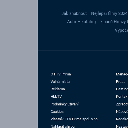
Jak zhubnout
Nejlepší filmy 2024
Auto – katalog
7 pádů Honzy 
Výpoče
O FTV Prima
Manag
Volná místa
Press
Reklama
Casting
HbbTV
Kontak
Podmínky užívání
Zpraco
Cookies
Nápov
Vlastník FTV Prima spol. s r.o.
Redak
Nahlásit chybu
Nastav