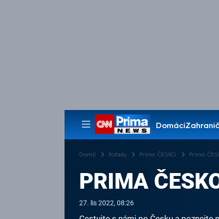
Domácí
Zahranič
Pořady
Domů
Pořady
Prima ČESKO
Prima ČESK
PRIMA ČESKO 
27. lis 2022, 08:26
Cestujte s námi po Česku a poznejte n