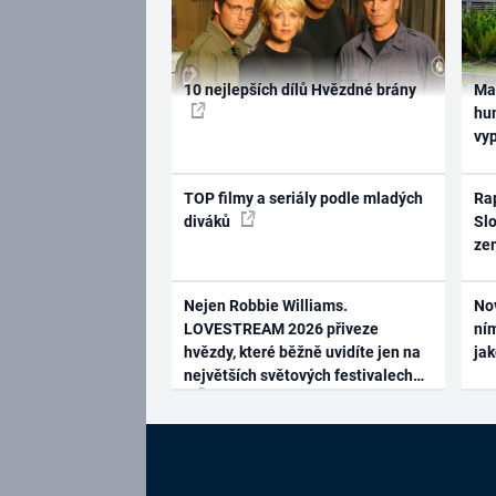
10 nejlepších dílů Hvězdné brány
Ma
hum
vy
TOP filmy a seriály podle mladých
Rap
diváků
Slo
ze
Nejen Robbie Williams.
No
LOVESTREAM 2026 přiveze
ním
hvězdy, které běžně uvidíte jen na
ja
největších světových festivalech