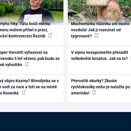
rtyho frky: Táta kvůli mému
Muchomůrku růžovku ani sucho
oru málem přišel o práci,
nezdolá! Jak ji rozeznat od
práví kontroverzní Řezník
tygrované?
per Vercetti vyfasoval na
V srpnu nezapomeňte přesadit
vensku 5 let vězení, pak bude ze
velkokvěté kosatce. Jak na to?
mě vyhoštěn
vý objev Kazmy? Blondýnka se s
Přerostlé okurky? Zkuste
 vodí za ruce a fotí se na místě
rychlokvašky nebo je naložte po
ko Rosecká
americku!