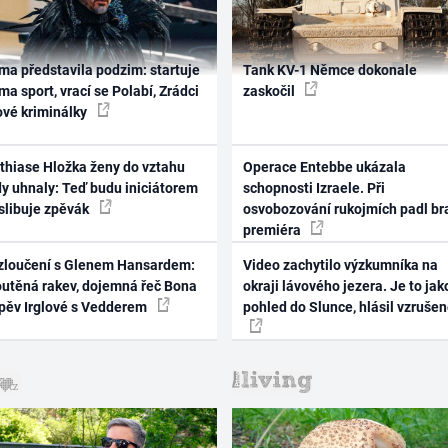
ma představila podzim: startuje
Tank KV-1 Němce dokonale
ma sport, vrací se Polabí, Zrádci
zaskočil
ové kriminálky
thiase Hložka ženy do vztahu
Operace Entebbe ukázala
dy uhnaly: Teď budu iniciátorem
schopnosti Izraele. Při
 slibuje zpěvák
osvobozování rukojmích padl br
premiéra
zloučení s Glenem Hansardem:
Video zachytilo výzkumníka na
outěná rakev, dojemná řeč Bona
okraji lávového jezera. Je to jak
zpěv Irglové s Vedderem
pohled do Slunce, hlásil vzruše