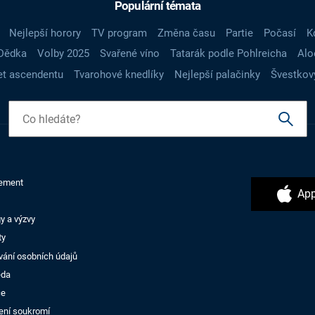
Populární témata
Nejlepší horory
TV program
Změna času
Partie
Počasí
K
Dědka
Volby 2025
Svařené víno
Tatarák podle Pohlreicha
Alo
t ascendentu
Tvarohové knedlíky
Nejlepší palačinky
Švestkov
ement
App
y a výzvy
ty
vání osobních údajů
ěda
ce
ení soukromí