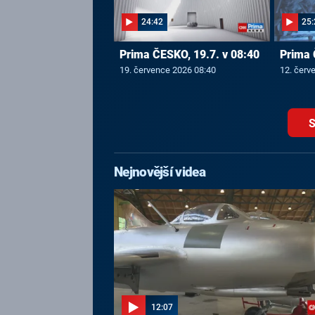
24:42
25:
Prima ČESKO, 19.7. v 08:40
Prima 
19. července 2026 08:40
12. červ
S
Nejnovější videa
12:07