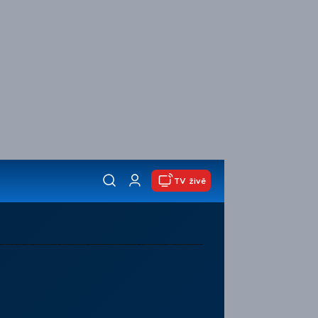
TV živě