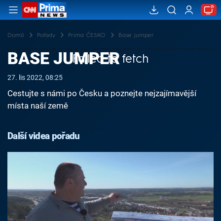
Domů
Pořady
Prima ČESKO
Base jumper
BASE JUMPER
Failed to fetch
27. lis 2022, 08:25
Cestujte s námi po Česku a poznejte nejzajímavější
místa naší země
Další videa pořadu