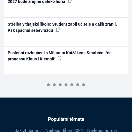
2027 bude zřejmě daleko horší
Střelba v thajské škole: Student zabil učitele a další zranil.
Pak spáchal sebevraždu
Poslední rozloučení s Milanem Knížákem: Smuteční řec
pronesou Klaus i Klempíř
Populární témata
Jak zhubnout
Nejlepší filmy 2024
Nejlepší horory