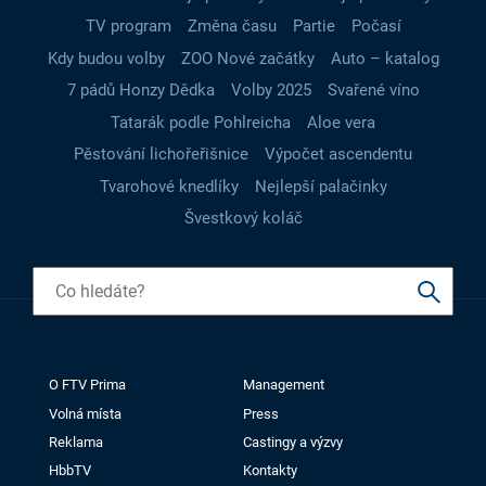
TV program
Změna času
Partie
Počasí
Kdy budou volby
ZOO Nové začátky
Auto – katalog
7 pádů Honzy Dědka
Volby 2025
Svařené víno
Tatarák podle Pohlreicha
Aloe vera
Pěstování lichořeřišnice
Výpočet ascendentu
Tvarohové knedlíky
Nejlepší palačinky
Švestkový koláč
O FTV Prima
Management
Volná místa
Press
Reklama
Castingy a výzvy
HbbTV
Kontakty