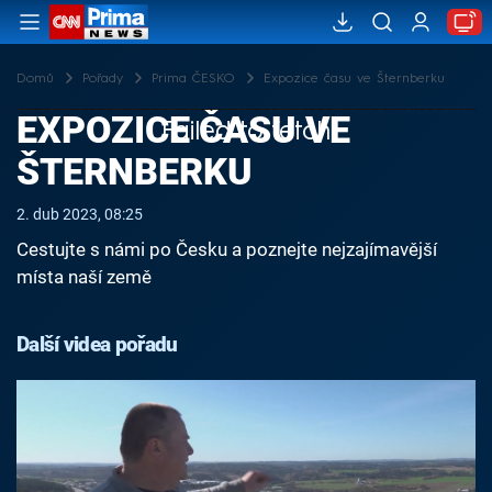
Domů
Pořady
Prima ČESKO
Expozice času ve Šternberku
EXPOZICE ČASU VE
Failed to fetch
ŠTERNBERKU
2. dub 2023, 08:25
Cestujte s námi po Česku a poznejte nejzajímavější
místa naší země
Další videa pořadu