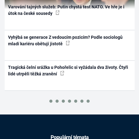
Varování tajných služeb: Putin chystá test NATO. Ve hře je i
útok na české sousedy
Vyhýbá se generace Z vedoucím pozicím? Podle sociologů
mladí kariéru obětují jistotě
Tragická čelní srážka u Pohořelic si vyžádala dva životy. Čtyři
lidé utrpěli těžká zranění
Populární témata