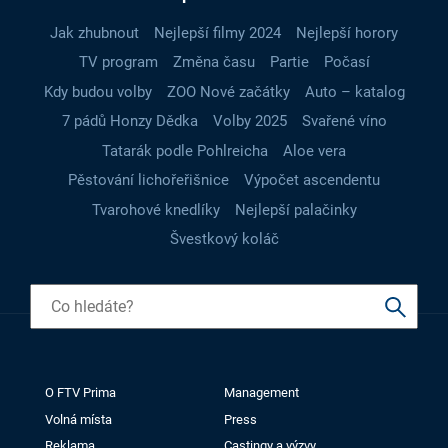
Jak zhubnout
Nejlepší filmy 2024
Nejlepší horory
TV program
Změna času
Partie
Počasí
Kdy budou volby
ZOO Nové začátky
Auto – katalog
7 pádů Honzy Dědka
Volby 2025
Svařené víno
Tatarák podle Pohlreicha
Aloe vera
Pěstování lichořeřišnice
Výpočet ascendentu
Tvarohové knedlíky
Nejlepší palačinky
Švestkový koláč
O FTV Prima
Management
Volná místa
Press
Reklama
Castingy a výzvy