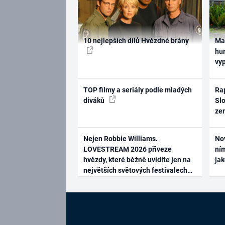
10 nejlepších dílů Hvězdné brány
Ma
hum
vy
TOP filmy a seriály podle mladých
Rap
diváků
Slo
ze
Nejen Robbie Williams.
No
LOVESTREAM 2026 přiveze
ním
hvězdy, které běžně uvidíte jen na
ja
největších světových festivalech