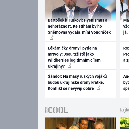
Bartošek k Turkovi: Hyenismus a
Ma
nehoráznost. Ke stíhání by ho
vž
Sněmovna vydala, míní Vondráček
já,
Lékárničky, drony i pytle na
Ro
mrtvoly: Jsou tržiště jako
Pr
Wildberries legitimním cílem
a 
Ukrajiny?
Šándor: Na masy ruských vojáků
Ane
budou ukrajinské drony krátké.
byd
Konflikt se nevyvíjí dobře
šp