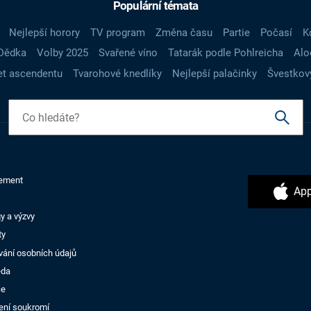
Populární témata
Nejlepší horory
TV program
Změna času
Partie
Počasí
K
Dědka
Volby 2025
Svařené víno
Tatarák podle Pohlreicha
Alo
t ascendentu
Tvarohové knedlíky
Nejlepší palačinky
Švestkov
ement
App
y a výzvy
ty
vání osobních údajů
ěda
ce
ení soukromí