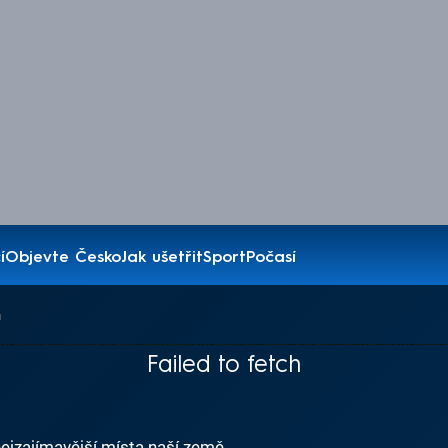
í
Objevte Česko
Jak ušetřit
Sport
Počasí
a
Failed to fetch
ejzajímavější místa naší země