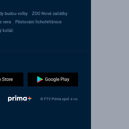
dy budou volby
ZOO Nové začátky
e vera
Pěstování lichořeřišnice
ý koláč
 Store
Google Play
© FTV Prima spol. s r.o.