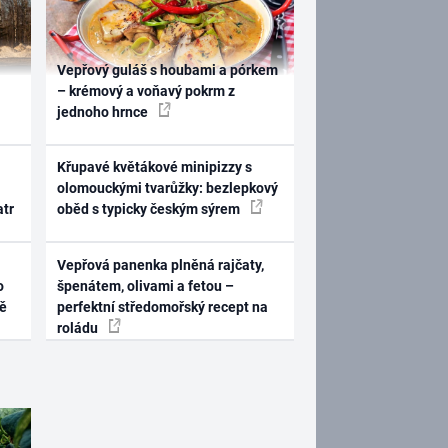
Vepřový guláš s houbami a pórkem
– krémový a voňavý pokrm z
jednoho hrnce
Křupavé květákové minipizzy s
olomouckými tvarůžky: bezlepkový
atr
oběd s typicky českým sýrem
Vepřová panenka plněná rajčaty,
o
špenátem, olivami a fetou –
ně
perfektní středomořský recept na
roládu