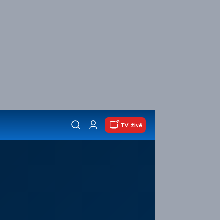
TV živě