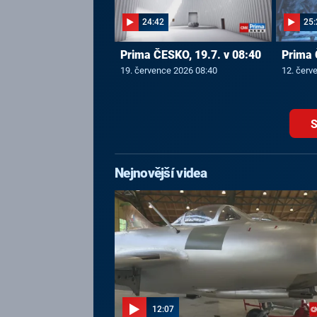
24:42
25:
Prima ČESKO, 19.7. v 08:40
Prima 
19. července 2026 08:40
12. červ
S
Nejnovější videa
12:07