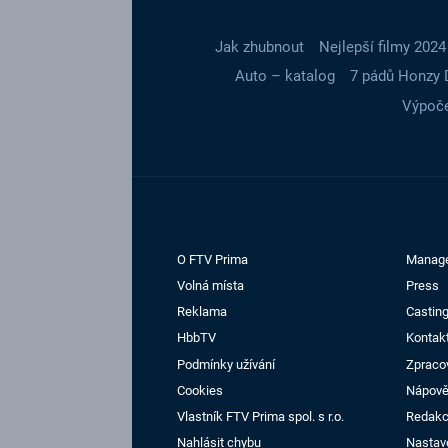
Jak zhubnout
Nejlepší filmy 2024
Auto – katalog
7 pádů Honzy 
Výpoče
O FTV Prima
Manag
Volná místa
Press
Reklama
Casting
HbbTV
Kontak
Podmínky užívání
Zpraco
Cookies
Nápov
Vlastník FTV Prima spol. s r.o.
Redak
Nahlásit chybu
Nastav