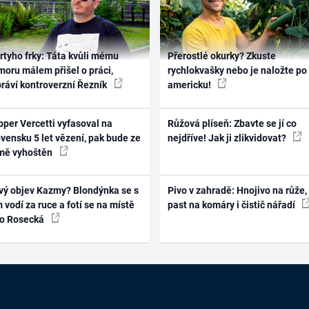
rtyho frky: Táta kvůli mému
Přerostlé okurky? Zkuste
oru málem přišel o práci,
rychlokvašky nebo je naložte po
práví kontroverzní Řezník
americku!
per Vercetti vyfasoval na
Růžová plíseň: Zbavte se jí co
vensku 5 let vězení, pak bude ze
nejdříve! Jak ji zlikvidovat?
mě vyhoštěn
vý objev Kazmy? Blondýnka se s
Pivo v zahradě: Hnojivo na růže,
 vodí za ruce a fotí se na místě
past na komáry i čistič nářadí
ko Rosecká