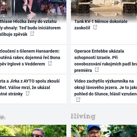
thiase Hložka ženy do vztahu
Tank KV-1 Němce dokonale
dy uhnaly: Teď budu iniciátorem
zaskočil
 slibuje zpěvák
zloučení s Glenem Hansardem:
Operace Entebbe ukázala
outěná rakev, dojemná řeč Bona
schopnosti Izraele. Při
zpěv Irglové s Vedderem
osvobozování rukojmích padl br
premiéra
ta a Jirka z AYTO spolu zkouší
Video zachytilo výzkumníka na
let. Válise mrzí, že ukázal
okraji lávového jezera. Je to jak
atné stránky
pohled do Slunce, hlásil vzruše