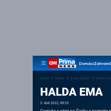
Domácí
Zahranič
Pořady
Domů
Pořady
Prima ČESKO
Halda Em
HALDA EMA
3. dub 2022, 08:25
Cestujte s námi po Česku a poznejte n