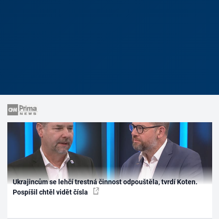
Ukrajincům se lehčí trestná činnost odpouštěla, tvrdí Koten.
Pospíšil chtěl vidět čísla