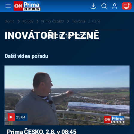
Domů
Pořady
Prima ČESKO
Inovátoři z Plzně
INOVÁTOŘI Z PLZNĚ
Failed to fetch
Další videa pořadu
25:04
Prima ČESKO, 2.8. v 08:45