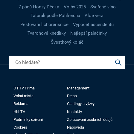
7 pádů Honzy Dědka
Volby 2025
Svařené víno
Tatarák podle Pohlreicha
Aloe vera
Pěstování lichořeřišnice
Výpočet ascendentu
Tvarohové knedlíky
Nejlepší palačinky
Švestkový koláč
O FTV Prima
Management
Volná místa
Press
Reklama
Castingy a výzvy
HbbTV
Kontakty
Podmínky užívání
Zpracování osobních údajů
Cookies
Nápověda