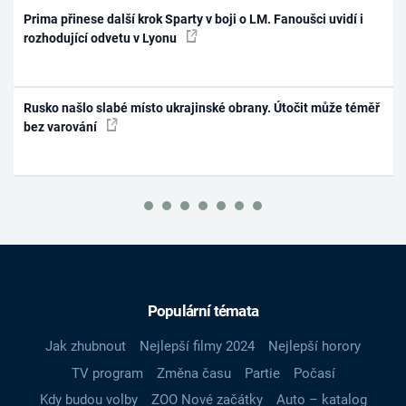
Prima přinese další krok Sparty v boji o LM. Fanoušci uvidí i
rozhodující odvetu v Lyonu
Rusko našlo slabé místo ukrajinské obrany. Útočit může téměř
bez varování
Populární témata
Jak zhubnout
Nejlepší filmy 2024
Nejlepší horory
TV program
Změna času
Partie
Počasí
Kdy budou volby
ZOO Nové začátky
Auto – katalog