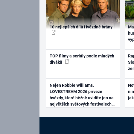
10 nejlepších dílů Hvězdné brány
Ma
hum
vy
TOP filmy a seriály podle mladých
Rap
diváků
Slo
ze
Nejen Robbie Williams.
No
LOVESTREAM 2026 přiveze
ním
hvězdy, které běžně uvidíte jen na
ja
největších světových festivalech