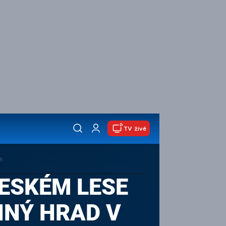
TV živě
h
ČESKÉM LESE
NNÝ HRAD V