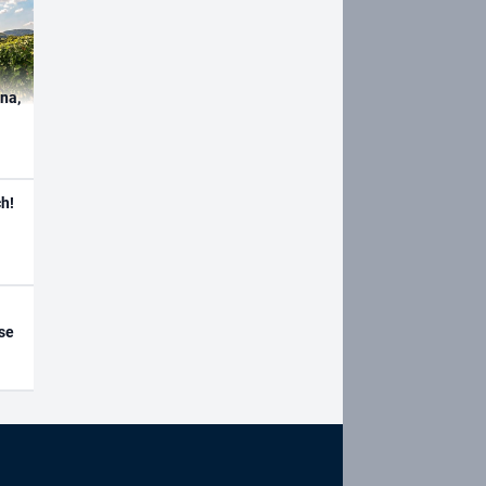
ína,
h!
se