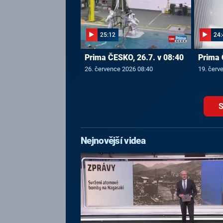
25:12
24:
Prima ČESKO, 26.7. v 08:40
Prima 
26. července 2026 08:40
19. červ
S
Nejnovější videa