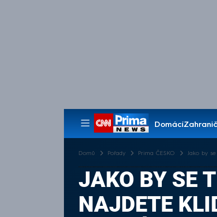
Domácí
Zahranič
Pořady
Domů
Pořady
Prima ČESKO
Jako by se
JAKO BY SE 
NAJDETE KLI