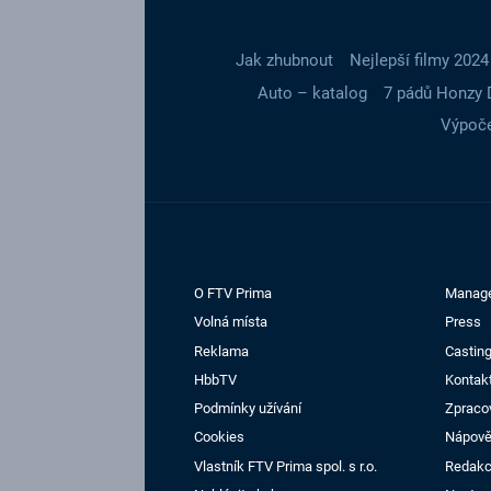
Jak zhubnout
Nejlepší filmy 2024
Auto – katalog
7 pádů Honzy 
Výpoče
O FTV Prima
Manag
Volná místa
Press
Reklama
Casting
HbbTV
Kontak
Podmínky užívání
Zpraco
Cookies
Nápov
Vlastník FTV Prima spol. s r.o.
Redak