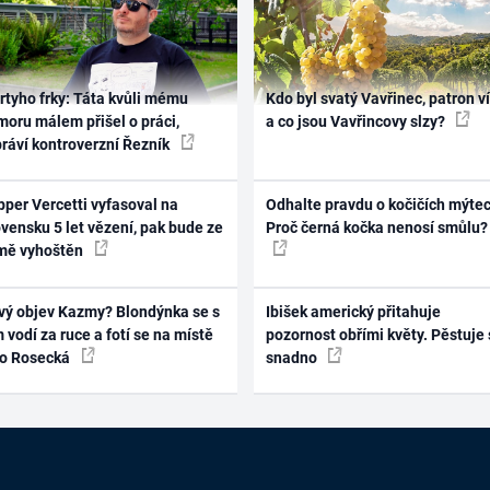
rtyho frky: Táta kvůli mému
Kdo byl svatý Vavřinec, patron v
oru málem přišel o práci,
a co jsou Vavřincovy slzy?
práví kontroverzní Řezník
per Vercetti vyfasoval na
Odhalte pravdu o kočičích mýtec
vensku 5 let vězení, pak bude ze
Proč černá kočka nenosí smůlu?
mě vyhoštěn
vý objev Kazmy? Blondýnka se s
Ibišek americký přitahuje
 vodí za ruce a fotí se na místě
pozornost obřími květy. Pěstuje 
ko Rosecká
snadno