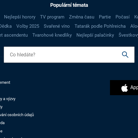
Populární témata
Nejlepší horory
TV program
Změna času
Partie
Počasí
K
Dědka
Volby 2025
Svařené víno
Tatarák podle Pohlreicha
Alo
t ascendentu
Tvarohové knedlíky
Nejlepší palačinky
Švestkov
ement
App
y a výzvy
ty
vání osobních údajů
ěda
ce