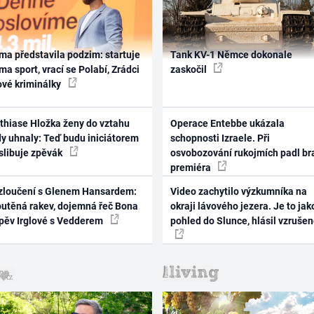
ma představila podzim: startuje
Tank KV-1 Němce dokonale
ma sport, vrací se Polabí, Zrádci
zaskočil
ové kriminálky
thiase Hložka ženy do vztahu
Operace Entebbe ukázala
dy uhnaly: Teď budu iniciátorem
schopnosti Izraele. Při
 slibuje zpěvák
osvobozování rukojmích padl br
premiéra
zloučení s Glenem Hansardem:
Video zachytilo výzkumníka na
outěná rakev, dojemná řeč Bona
okraji lávového jezera. Je to jak
zpěv Irglové s Vedderem
pohled do Slunce, hlásil vzruše