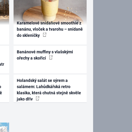
Karamelové snídaňové smoothie z
banánu, vloček a tvarohu – snídaně
do skleničky
Banánové muffiny s vlašskými
ořechy a skořicí
atr
Holandský salát se sýrem a
o
salámem: Lahůdkářská retro
ně
klasika, která chutná stejně skvěle
jako dřív