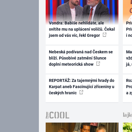
Vondra: Babiše nehlídáte, ale
Pri
svítíte mu na uplácení voličů. Čekal
Pri
jsem od vás víc, řekl Gregor
i n
Nebeská podívaná nad Českem se
Ma
blíží. Působivé zatmění Slunce
vž
doplní meteorická show
já,
REPORTÁŽ: Za tajemnými hrady do
Ro
Karpat aneb Fascinující zříceniny u
Pr
českých hranic
a 