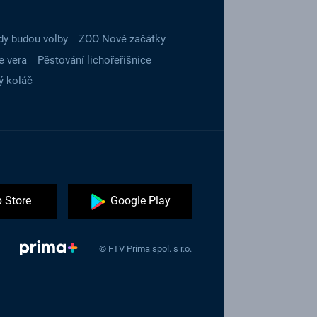
dy budou volby
ZOO Nové začátky
e vera
Pěstování lichořeřišnice
ý koláč
 Store
Google Play
© FTV Prima spol. s r.o.