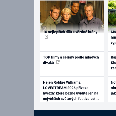
10 nejlepších dílů Hvězdné brány
Ma
hum
vy
TOP filmy a seriály podle mladých
Rap
diváků
Slo
ze
Nejen Robbie Williams.
No
LOVESTREAM 2026 přiveze
ním
hvězdy, které běžně uvidíte jen na
ja
největších světových festivalech