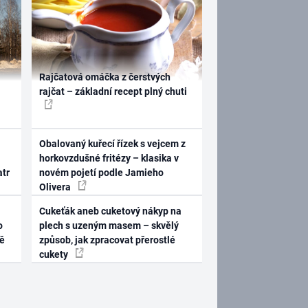
Rajčatová omáčka z čerstvých
rajčat – základní recept plný chuti
Obalovaný kuřecí řízek s vejcem z
horkovzdušné fritézy – klasika v
atr
novém pojetí podle Jamieho
Olivera
Cukeťák aneb cuketový nákyp na
o
plech s uzeným masem – skvělý
ně
způsob, jak zpracovat přerostlé
cukety