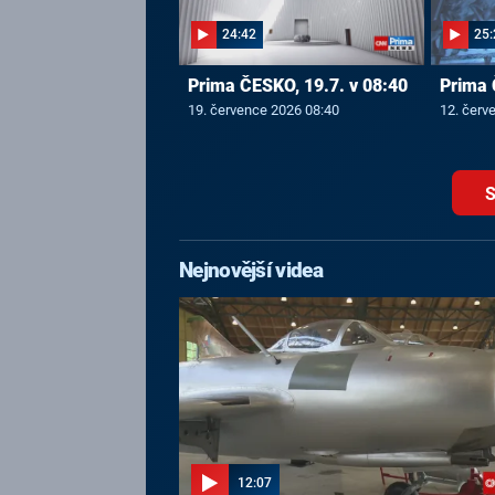
24:42
25:
Prima ČESKO, 19.7. v 08:40
Prima 
19. července 2026 08:40
12. červ
S
Nejnovější videa
12:07