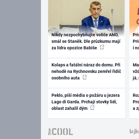
Nikdy nezpochybňujte voliče ANO,
Pri
smál se Staněk. Dle průzkumu mají
Pri
za lídra opozice Babiše
i n
Kolaps a fatální náraz do domu. Při
Ma
nehodě na Rychnovsku zemřel řidič
vž
osobního auta
já,
Peklo, píší média o požáru u jezera
Ro
Lago di Garda. Prchají stovky lidí,
Pr
oblast zahalil dým
a 