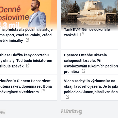
ma představila podzim: startuje
Tank KV-1 Němce dokonale
ma sport, vrací se Polabí, Zrádci
zaskočil
ové kriminálky
thiase Hložka ženy do vztahu
Operace Entebbe ukázala
dy uhnaly: Teď budu iniciátorem
schopnosti Izraele. Při
 slibuje zpěvák
osvobozování rukojmích padl br
premiéra
zloučení s Glenem Hansardem:
Video zachytilo výzkumníka na
outěná rakev, dojemná řeč Bona
okraji lávového jezera. Je to jak
zpěv Irglové s Vedderem
pohled do Slunce, hlásil vzruše