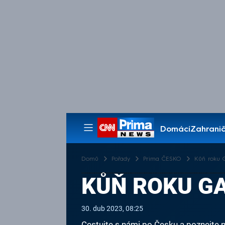
Domácí
Zahranič
Pořady
Domů
Pořady
Prima ČESKO
Kůň roku G
KŮŇ ROKU GA
30. dub 2023, 08:25
Cestujte s námi po Česku a poznejte n