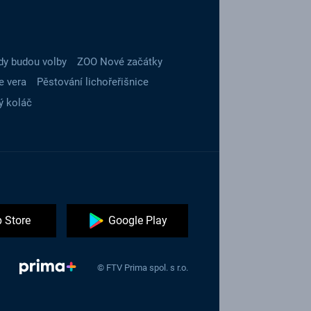
dy budou volby
ZOO Nové začátky
e vera
Pěstování lichořeřišnice
ý koláč
 Store
Google Play
© FTV Prima spol. s r.o.