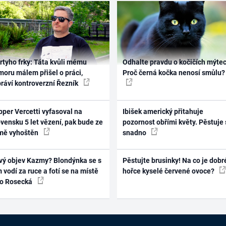
rtyho frky: Táta kvůli mému
Odhalte pravdu o kočičích mýtec
oru málem přišel o práci,
Proč černá kočka nenosí smůlu?
práví kontroverzní Řezník
per Vercetti vyfasoval na
Ibišek americký přitahuje
vensku 5 let vězení, pak bude ze
pozornost obřími květy. Pěstuje 
mě vyhoštěn
snadno
vý objev Kazmy? Blondýnka se s
Pěstujte brusinky! Na co je dobr
 vodí za ruce a fotí se na místě
hořce kyselé červené ovoce?
ko Rosecká