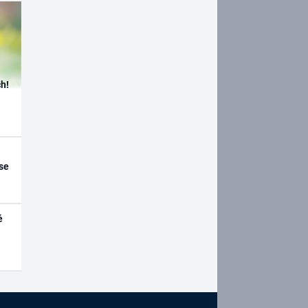
h!
se
é