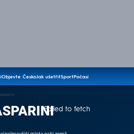
í
Objevte Česko
Jak ušetřit
Sport
Počasí
asparini
SPARINI
Failed to fetch
ejzajímavější místa naší země