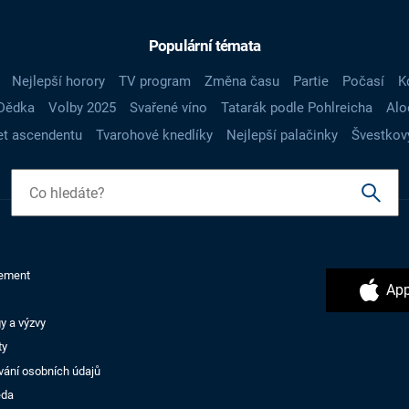
Populární témata
Nejlepší horory
TV program
Změna času
Partie
Počasí
K
Dědka
Volby 2025
Svařené víno
Tatarák podle Pohlreicha
Alo
t ascendentu
Tvarohové knedlíky
Nejlepší palačinky
Švestkov
ement
App
y a výzvy
ty
vání osobních údajů
ěda