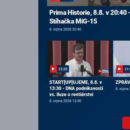
Prima Historie, 8.8. v 20:40 
Stíhačka MiG-15
8. srpna 2026 20:40
22:20
31:
START[UP]UJEME, 8.8. v
ZPRÁVY
13:30 - DNA podnikavosti
8. srpna
vs. iluze o rentiérství
8. srpna 2026 13:30