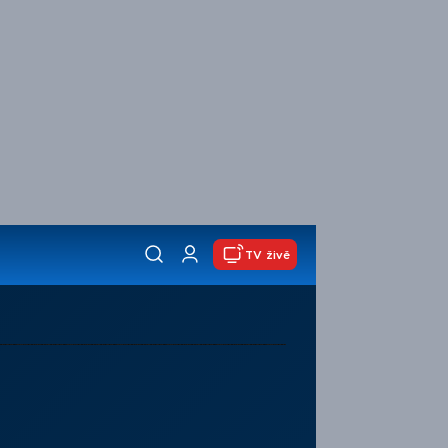
TV živě