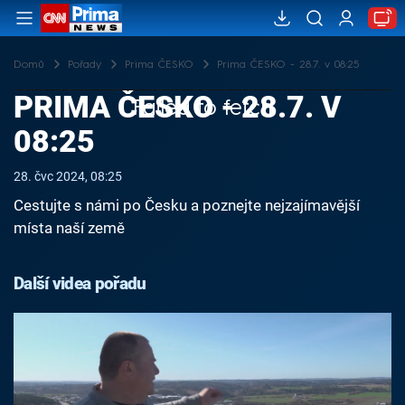
Domů
Pořady
Prima ČESKO
Prima ČESKO - 28.7. v 08:25
PRIMA ČESKO - 28.7. V
Failed to fetch
08:25
28. čvc 2024, 08:25
Cestujte s námi po Česku a poznejte nejzajímavější
místa naší země
Další videa pořadu