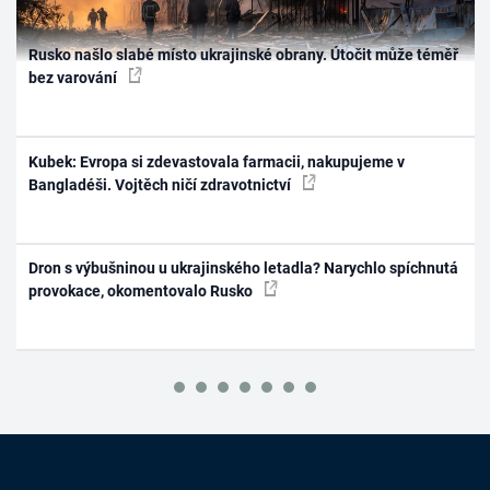
Rusko našlo slabé místo ukrajinské obrany. Útočit může téměř
bez varování
Kubek: Evropa si zdevastovala farmacii, nakupujeme v
Bangladéši. Vojtěch ničí zdravotnictví
Dron s výbušninou u ukrajinského letadla? Narychlo spíchnutá
provokace, okomentovalo Rusko