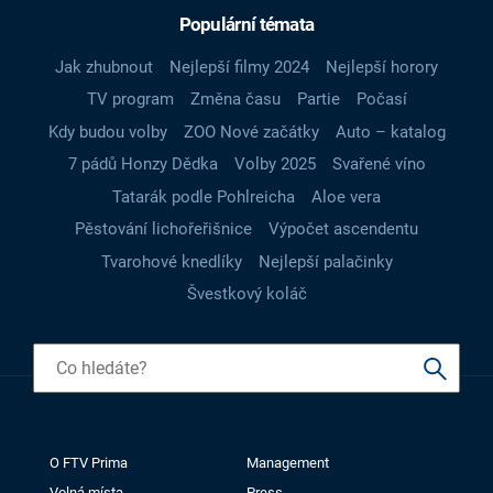
Populární témata
Jak zhubnout
Nejlepší filmy 2024
Nejlepší horory
TV program
Změna času
Partie
Počasí
Kdy budou volby
ZOO Nové začátky
Auto – katalog
7 pádů Honzy Dědka
Volby 2025
Svařené víno
Tatarák podle Pohlreicha
Aloe vera
Pěstování lichořeřišnice
Výpočet ascendentu
Tvarohové knedlíky
Nejlepší palačinky
Švestkový koláč
O FTV Prima
Management
Volná místa
Press