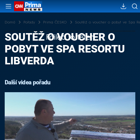
Domů
Pořady
Prima ČESKO
Soutěž o voucher o pobyt ve Spa Re
SOUTĚŽ O VOUCHER O
Failed to fetch
POBYT VE SPA RESORTU
LIBVERDA
Další videa pořadu