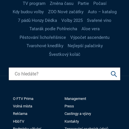
TV program
Změna času
Partie
Počasí
Kdy budou volby
ZOO Nové začátky
Auto – katalog
7 pádů Honzy Dědka
Volby 2025
Svařené víno
Tatarák podle Pohlreicha
Aloe vera
Pěstování lichořeřišnice
Výpočet ascendentu
Tvarohové knedlíky
Nejlepší palačinky
Švestkový koláč
O FTV Prima
Management
Volná místa
Press
Reklama
Castingy a výzvy
HbbTV
Kontakty
Podmínky užívání
Zpracování osobních údajů