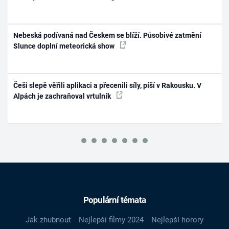
Nebeská podívaná nad Českem se blíží. Působivé zatmění
Slunce doplní meteorická show
Češi slepě věřili aplikaci a přecenili síly, píší v Rakousku. V
Alpách je zachraňoval vrtulník
Populární témata
Jak zhubnout
Nejlepší filmy 2024
Nejlepší horory