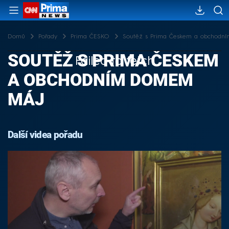
Domů
Pořady
Prima ČESKO
Soutěž s Prima Českem a obchodn
SOUTĚŽ S PRIMA ČESKEM
Failed to fetch
A OBCHODNÍM DOMEM
MÁJ
Další videa pořadu