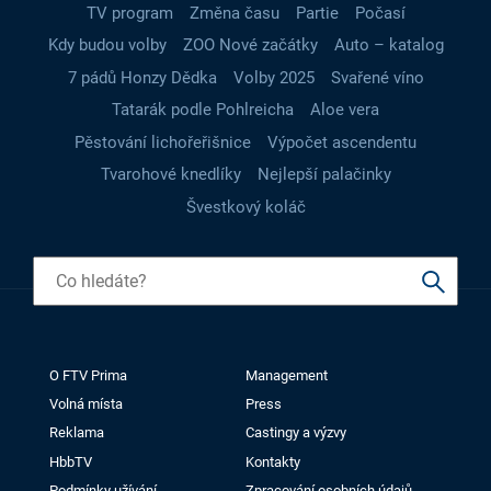
TV program
Změna času
Partie
Počasí
Kdy budou volby
ZOO Nové začátky
Auto – katalog
7 pádů Honzy Dědka
Volby 2025
Svařené víno
Tatarák podle Pohlreicha
Aloe vera
Pěstování lichořeřišnice
Výpočet ascendentu
Tvarohové knedlíky
Nejlepší palačinky
Švestkový koláč
O FTV Prima
Management
Volná místa
Press
Reklama
Castingy a výzvy
HbbTV
Kontakty
Podmínky užívání
Zpracování osobních údajů