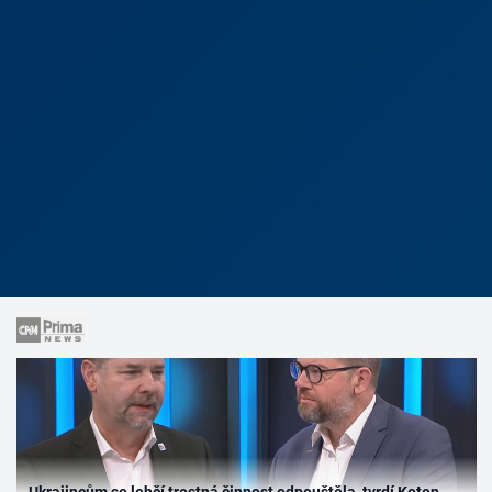
Ukrajincům se lehčí trestná činnost odpouštěla, tvrdí Koten.