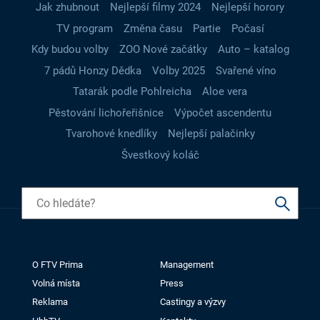
Jak zhubnout
Nejlepší filmy 2024
Nejlepší horory
TV program
Změna času
Partie
Počasí
Kdy budou volby
ZOO Nové začátky
Auto – katalog
7 pádů Honzy Dědka
Volby 2025
Svařené víno
Tatarák podle Pohlreicha
Aloe vera
Pěstování lichořeřišnice
Výpočet ascendentu
Tvarohové knedlíky
Nejlepší palačinky
Švestkový koláč
O FTV Prima
Management
Volná místa
Press
Reklama
Castingy a výzvy