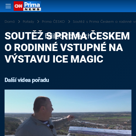
Domů
Pořady
Prima ČESKO
Soutěž s Prima Českem o rodinné v
SOUTĚŽ S PRIMA ČESKEM
Failed to fetch
O RODINNÉ VSTUPNÉ NA
VÝSTAVU ICE MAGIC
Další videa pořadu