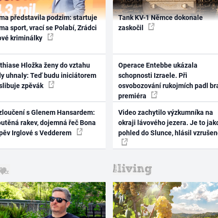
ma představila podzim: startuje
Tank KV-1 Němce dokonale
ma sport, vrací se Polabí, Zrádci
zaskočil
ové kriminálky
thiase Hložka ženy do vztahu
Operace Entebbe ukázala
dy uhnaly: Teď budu iniciátorem
schopnosti Izraele. Při
 slibuje zpěvák
osvobozování rukojmích padl br
premiéra
zloučení s Glenem Hansardem:
Video zachytilo výzkumníka na
outěná rakev, dojemná řeč Bona
okraji lávového jezera. Je to jak
zpěv Irglové s Vedderem
pohled do Slunce, hlásil vzruše