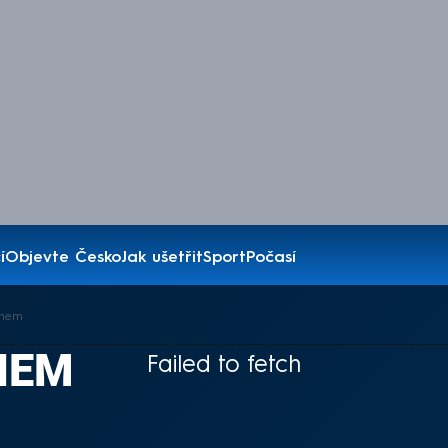
í
Objevte Česko
Jak ušetřit
Sport
Počasí
chem
HEM
Failed to fetch