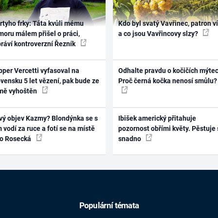
rtyho frky: Táta kvůli mému
Kdo byl svatý Vavřinec, patron v
oru málem přišel o práci,
a co jsou Vavřincovy slzy?
práví kontroverzní Řezník
per Vercetti vyfasoval na
Odhalte pravdu o kočičích mýtec
vensku 5 let vězení, pak bude ze
Proč černá kočka nenosí smůlu?
mě vyhoštěn
vý objev Kazmy? Blondýnka se s
Ibišek americký přitahuje
 vodí za ruce a fotí se na místě
pozornost obřími květy. Pěstuje 
ko Rosecká
snadno
Populární témata