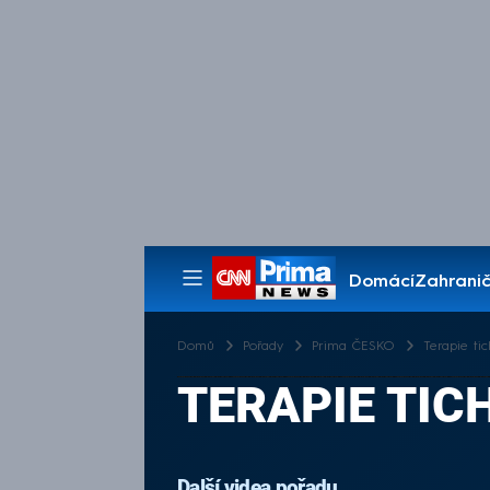
Domácí
Zahranič
Pořady
Domů
Pořady
Prima ČESKO
Terapie ti
TERAPIE TIC
Další videa pořadu