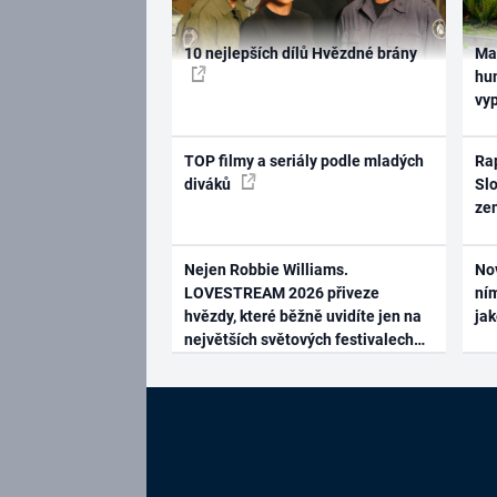
10 nejlepších dílů Hvězdné brány
Ma
hum
vy
TOP filmy a seriály podle mladých
Rap
diváků
Slo
ze
Nejen Robbie Williams.
No
LOVESTREAM 2026 přiveze
ním
hvězdy, které běžně uvidíte jen na
ja
největších světových festivalech