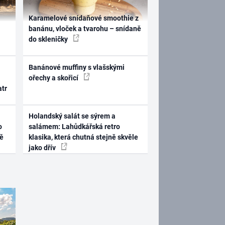
Karamelové snídaňové smoothie z
banánu, vloček a tvarohu – snídaně
do skleničky
Banánové muffiny s vlašskými
ořechy a skořicí
atr
Holandský salát se sýrem a
o
salámem: Lahůdkářská retro
ně
klasika, která chutná stejně skvěle
jako dřív