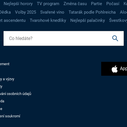
Nejlepší horory
TV program
Změna času
Partie
Počasí
K
Dědka
Volby 2025
Svařené víno
Tatarák podle Pohlreicha
Alo
t ascendentu
Tvarohové knedlíky
Nejlepší palačinky
Švestkov
ement
App
y a výzvy
ty
vání osobních údajů
ěda
ce
ení soukromí