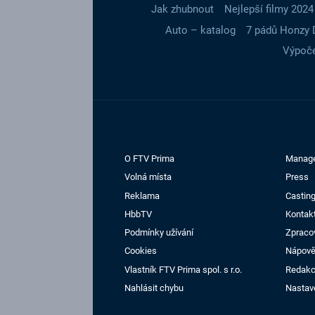
Jak zhubnout
Nejlepší filmy 2024
Auto – katalog
7 pádů Honzy 
Výpoče
O FTV Prima
Manag
Volná místa
Press
Reklama
Casting
HbbTV
Kontak
Podmínky užívání
Zpraco
Cookies
Nápov
Vlastník FTV Prima spol. s r.o.
Redak
Nahlásit chybu
Nastav