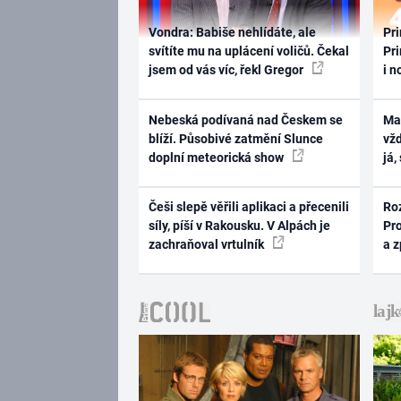
Vondra: Babiše nehlídáte, ale
Pri
svítíte mu na uplácení voličů. Čekal
Pri
jsem od vás víc, řekl Gregor
i n
Nebeská podívaná nad Českem se
Ma
blíží. Působivé zatmění Slunce
vž
doplní meteorická show
já,
Češi slepě věřili aplikaci a přecenili
Ro
síly, píší v Rakousku. V Alpách je
Pr
zachraňoval vrtulník
a 