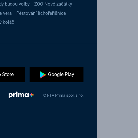
dy budou volby
ZOO Nové začátky
e vera
Pěstování lichořeřišnice
ý koláč
 Store
Google Play
© FTV Prima spol. s r.o.