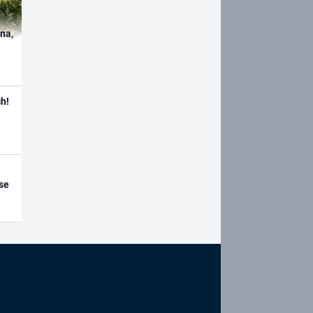
ína,
h!
se