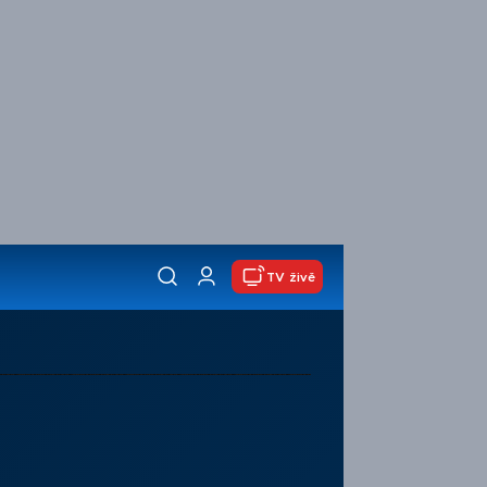
TV živě