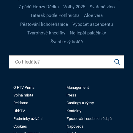
7 pádů Honzy Dědka
Volby 2025
Svařené víno
Tatarák podle Pohlreicha
Aloe vera
Pěstování lichořeřišnice
Výpočet ascendentu
Tvarohové knedlíky
Nejlepší palačinky
Švestkový koláč
O FTV Prima
Management
Volná místa
Press
Reklama
Castingy a výzvy
HbbTV
Kontakty
Podmínky užívání
Zpracování osobních údajů
Cookies
Nápověda