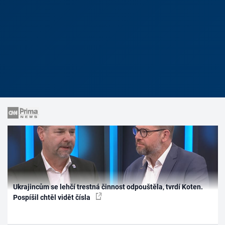
Ukrajincům se lehčí trestná činnost odpouštěla, tvrdí Koten.
Pospíšil chtěl vidět čísla