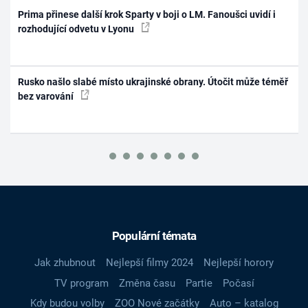
Prima přinese další krok Sparty v boji o LM. Fanoušci uvidí i
rozhodující odvetu v Lyonu
Rusko našlo slabé místo ukrajinské obrany. Útočit může téměř
bez varování
Populární témata
Jak zhubnout
Nejlepší filmy 2024
Nejlepší horory
TV program
Změna času
Partie
Počasí
Kdy budou volby
ZOO Nové začátky
Auto – katalog