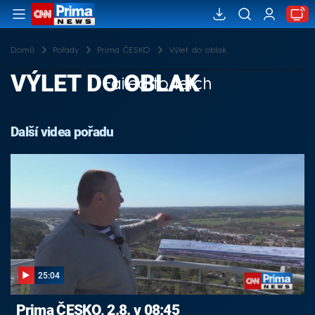
Domů
Pořady
Prima ČESKO
Výlet do oblak
VÝLET DO OBLAK
Failed to fetch
Další videa pořadu
25:04
Prima ČESKO, 2.8. v 08:45