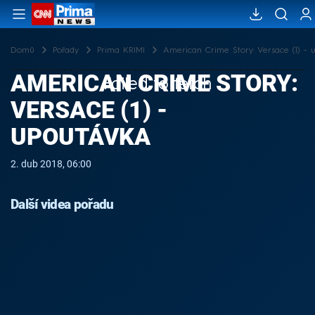
Domů
Pořady
Prima KRIMI
American Crime Story: Versace (1) - 
AMERICAN CRIME STORY:
Failed to fetch
VERSACE (1) -
UPOUTÁVKA
2. dub 2018, 06:00
Další videa pořadu