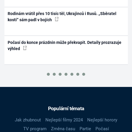
Rodinám vrátil přes 10 tisíc těl, Ukrajinců i Rusů. „Sběratel
kostí“ sám padl v bojích
Počasí do konce prázdnin může překvapit. Detaily prozrazuje
výhled
Populární témata
Jak zhubnout
Nejlepší filmy 2024
Nejlepší horory
TV program
Změna času
Partie
Počasí