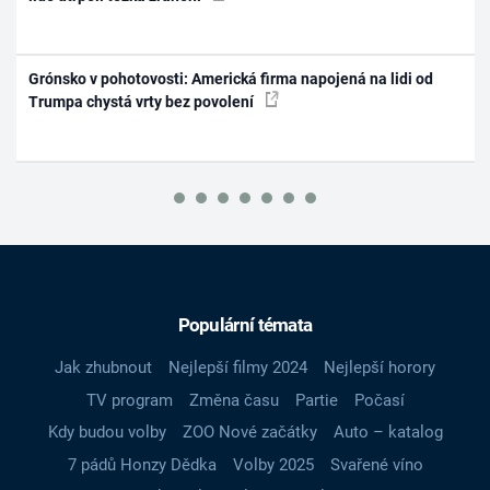
Grónsko v pohotovosti: Americká firma napojená na lidi od
Trumpa chystá vrty bez povolení
Populární témata
Jak zhubnout
Nejlepší filmy 2024
Nejlepší horory
TV program
Změna času
Partie
Počasí
Kdy budou volby
ZOO Nové začátky
Auto – katalog
7 pádů Honzy Dědka
Volby 2025
Svařené víno