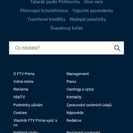
Tatarák podle Pohlreicha
Aloe vera
Pěstování lichořeřišnice
Výpočet ascendentu
Tvarohové knedlíky
Nejlepší palačinky
Švestkový koláč
O FTV Prima
Management
Volná místa
Press
Reklama
Castingy a výzvy
HbbTV
Kontakty
Podmínky užívání
Zpracování osobních údajů
Cookies
Nápověda
Vlastník FTV Prima spol. s
Redakce
r.o.
Nahlásit chybu
Nastavení soukromí