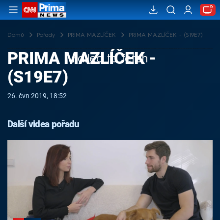
Domů
Pořady
PRIMA MAZLÍČEK
PRIMA MAZLÍČEK - (S19E7)
PRIMA MAZLÍČEK -
Failed to fetch
(S19E7)
26. čvn 2019, 18:52
Další videa pořadu