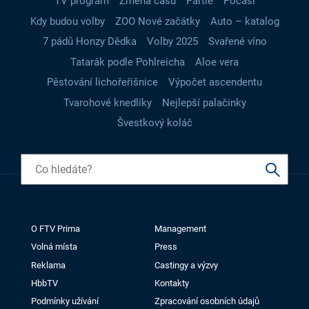
TV program
Změna času
Partie
Počasí
Kdy budou volby
ZOO Nové začátky
Auto – katalog
7 pádů Honzy Dědka
Volby 2025
Svařené víno
Tatarák podle Pohlreicha
Aloe vera
Pěstování lichořeřišnice
Výpočet ascendentu
Tvarohové knedlíky
Nejlepší palačinky
Švestkový koláč
O FTV Prima
Management
Volná místa
Press
Reklama
Castingy a výzvy
HbbTV
Kontakty
Podmínky užívání
Zpracování osobních údajů