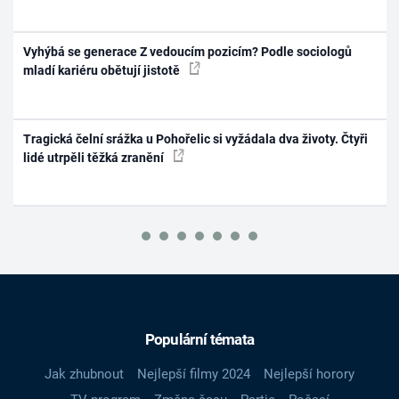
Vyhýbá se generace Z vedoucím pozicím? Podle sociologů
mladí kariéru obětují jistotě
Tragická čelní srážka u Pohořelic si vyžádala dva životy. Čtyři
lidé utrpěli těžká zranění
Populární témata
Jak zhubnout
Nejlepší filmy 2024
Nejlepší horory