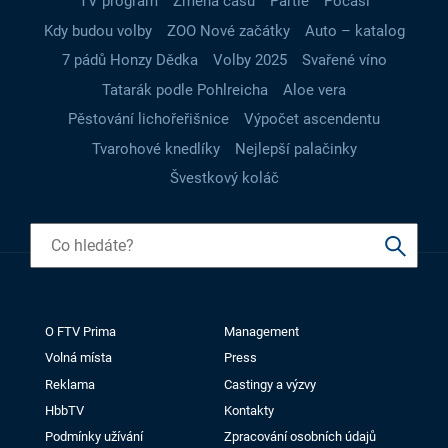
TV program
Změna času
Partie
Počasí
Kdy budou volby
ZOO Nové začátky
Auto – katalog
7 pádů Honzy Dědka
Volby 2025
Svařené víno
Tatarák podle Pohlreicha
Aloe vera
Pěstování lichořeřišnice
Výpočet ascendentu
Tvarohové knedlíky
Nejlepší palačinky
Švestkový koláč
O FTV Prima
Management
Volná místa
Press
Reklama
Castingy a výzvy
HbbTV
Kontakty
Podmínky užívání
Zpracování osobních údajů