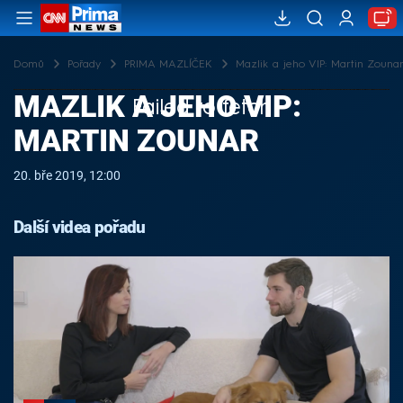
Domů
Pořady
PRIMA MAZLÍČEK
Mazlik a jeho VIP: Martin Zouna
MAZLIK A JEHO VIP:
Failed to fetch
MARTIN ZOUNAR
20. bře 2019, 12:00
Další videa pořadu