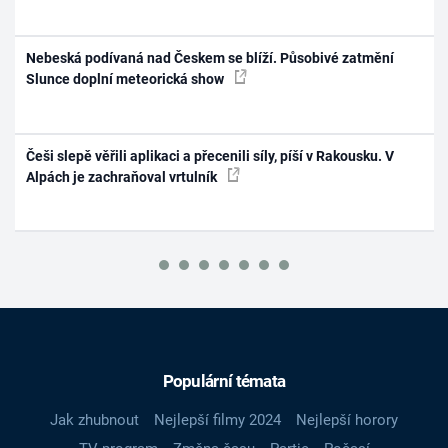
Nebeská podívaná nad Českem se blíží. Působivé zatmění
Slunce doplní meteorická show
Češi slepě věřili aplikaci a přecenili síly, píší v Rakousku. V
Alpách je zachraňoval vrtulník
Populární témata
Jak zhubnout
Nejlepší filmy 2024
Nejlepší horory