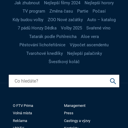
Jak zhubnout
Nejlepší filmy 2024
Nejlepší horory
TV program
Změna času
Partie
Počasí
Kdy budou volby
ZOO Nové začátky
Auto – katalog
7 pádů Honzy Dědka
Volby 2025
Svařené víno
Tatarák podle Pohlreicha
Aloe vera
Pěstování lichořeřišnice
Výpočet ascendentu
Tvarohové knedlíky
Nejlepší palačinky
Švestkový koláč
O FTV Prima
Management
Volná místa
Press
Reklama
Castingy a výzvy