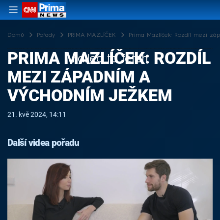
Domů
Pořady
PRIMA MAZLÍČEK
Prima Mazlíček: Rozdíl mezi z
PRIMA MAZLÍČEK: ROZDÍL
Failed to fetch
MEZI ZÁPADNÍM A
VÝCHODNÍM JEŽKEM
21. kvě 2024, 14:11
Další videa pořadu