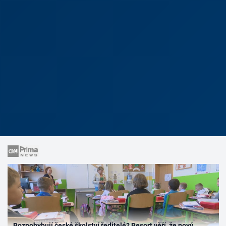
Rozpohybují české školství ředitelé? Resort věří, že nový