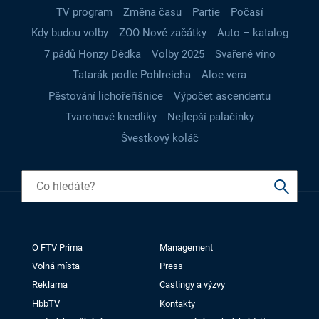
TV program
Změna času
Partie
Počasí
Kdy budou volby
ZOO Nové začátky
Auto – katalog
7 pádů Honzy Dědka
Volby 2025
Svařené víno
Tatarák podle Pohlreicha
Aloe vera
Pěstování lichořeřišnice
Výpočet ascendentu
Tvarohové knedlíky
Nejlepší palačinky
Švestkový koláč
O FTV Prima
Management
Volná místa
Press
Reklama
Castingy a výzvy
HbbTV
Kontakty