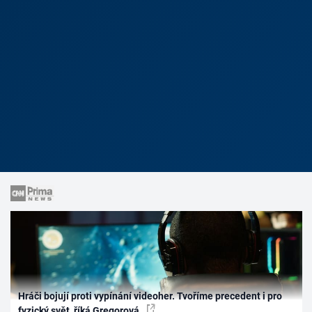
Hráči bojují proti vypínání videoher. Tvoříme precedent i pro
fyzický svět, říká Gregorová