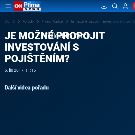
Domů
Pořady
Prima Rádce
Je možné propojit investování s pojiš
JE MOŽNÉ PROPOJIT
Failed to fetch
INVESTOVÁNÍ S
POJIŠTĚNÍM?
6. lis 2017, 11:16
Další videa pořadu