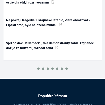
ostře ohradil, hrozí i vězením
Na pokraji tragédie: Ukrajinské letadlo, které ohrožoval v
Lipsku dron, bylo naložené municí
Vjel do davu v Německu, dva demonstranty zabil. Afghánec
dožije za mřížemi, rozhodl soud
Populární témata
Jak zhubnout
Nejlepší filmy 2024
Nejlepší horory