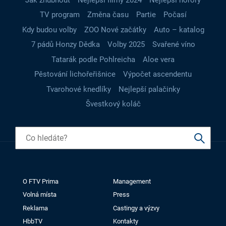
TV program
Změna času
Partie
Počasí
Kdy budou volby
ZOO Nové začátky
Auto – katalog
7 pádů Honzy Dědka
Volby 2025
Svařené víno
Tatarák podle Pohlreicha
Aloe vera
Pěstování lichořeřišnice
Výpočet ascendentu
Tvarohové knedlíky
Nejlepší palačinky
Švestkový koláč
O FTV Prima
Management
Volná místa
Press
Reklama
Castingy a výzvy
HbbTV
Kontakty