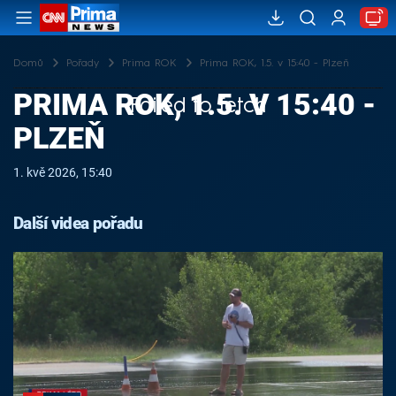
Domů
Pořady
Prima ROK
Prima ROK, 1.5. v 15:40 - Plzeň
PRIMA ROK, 1.5. V 15:40 -
Failed to fetch
PLZEŇ
1. kvě 2026, 15:40
Další videa pořadu